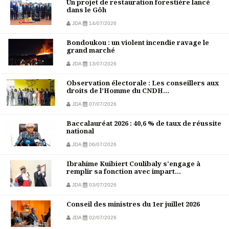
Un projet de restauration forestière lancé
dans le Gôh
JDA
14/07/2026
Bondoukou : un violent incendie ravage le
grand marché
JDA
13/07/2026
Observation électorale : Les conseillers aux
droits de l’Homme du CNDH...
JDA
07/07/2026
Baccalauréat 2026 : 40,6 % de taux de réussite
national
JDA
06/07/2026
Ibrahime Kuibiert Coulibaly s'engage à
remplir sa fonction avec impart...
JDA
03/07/2026
Conseil des ministres du 1er juillet 2026
JDA
02/07/2026