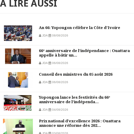
À LIRE AUSSI
An 66: Yopougon célèbre la Côte d’Ivoire
JDA
08/08/2026
66ᵉ anniversaire de l’indépendance : Ouattara
appelle à bâtir un...
JDA
06/08/2026
Conseil des ministres du 05 août 2026
JDA
06/08/2026
Yopougon lance les festivités du 66ᵉ
anniversaire de l’indépenda...
JDA
04/08/2026
Prix national d’excellence 2026 : Ouattara
annonce une réforme dès 202...
JDA
03/08/2026