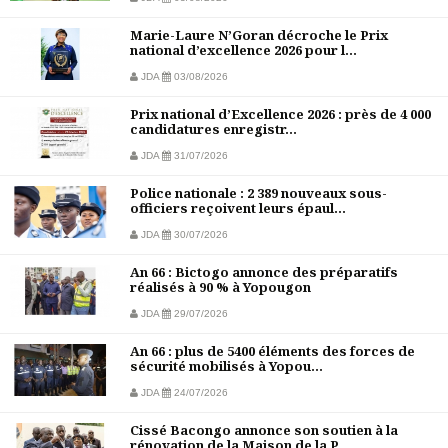
Marie-Laure N’Goran décroche le Prix
national d’excellence 2026 pour l...
JDA
03/08/2026
Prix national d’Excellence 2026 : près de 4 000
candidatures enregistr...
JDA
31/07/2026
Police nationale : 2 389 nouveaux sous-
officiers reçoivent leurs épaul...
JDA
30/07/2026
An 66 : Bictogo annonce des préparatifs
réalisés à 90 % à Yopougon
JDA
29/07/2026
An 66 : plus de 5400 éléments des forces de
sécurité mobilisés à Yopou...
JDA
24/07/2026
Cissé Bacongo annonce son soutien à la
rénovation de la Maison de la P...