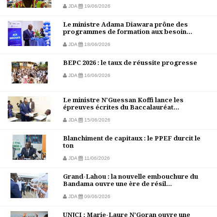
JDA
19/06/2026
Le ministre Adama Diawara prône des
programmes de formation aux besoin...
JDA
18/06/2026
BEPC 2026 : le taux de réussite progresse
JDA
16/06/2026
Le ministre N'Guessan Koffi lance les
épreuves écrites du Baccalauréat...
JDA
15/06/2026
Blanchiment de capitaux : le PPEF durcit le
ton
JDA
11/06/2026
Grand-Lahou : la nouvelle embouchure du
Bandama ouvre une ère de résil...
JDA
09/06/2026
UNJCI : Marie-Laure N’Goran ouvre une