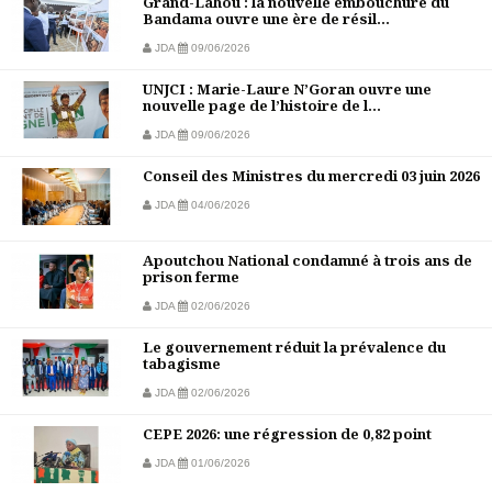
Grand-Lahou : la nouvelle embouchure du
Bandama ouvre une ère de résil...
JDA
09/06/2026
UNJCI : Marie-Laure N’Goran ouvre une
nouvelle page de l’histoire de l...
JDA
09/06/2026
Conseil des Ministres du mercredi 03 juin 2026
JDA
04/06/2026
Apoutchou National condamné à trois ans de
prison ferme
JDA
02/06/2026
Le gouvernement réduit la prévalence du
tabagisme
JDA
02/06/2026
CEPE 2026: une régression de 0,82 point
JDA
01/06/2026