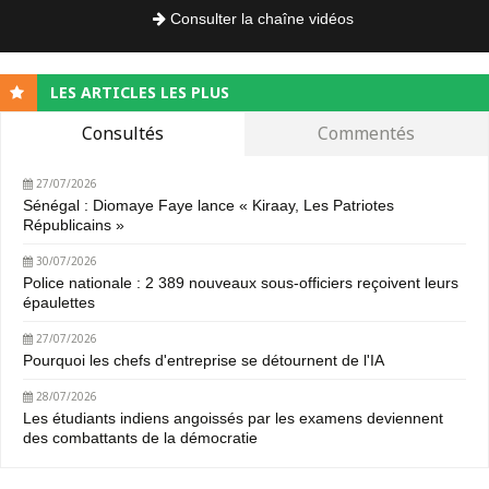
Consulter la chaîne vidéos
LES ARTICLES LES PLUS
Consultés
Commentés
27/07/2026
Sénégal : Diomaye Faye lance « Kiraay, Les Patriotes
Républicains »
30/07/2026
Police nationale : 2 389 nouveaux sous-officiers reçoivent leurs
épaulettes
27/07/2026
Pourquoi les chefs d'entreprise se détournent de l'IA
28/07/2026
Les étudiants indiens angoissés par les examens deviennent
des combattants de la démocratie