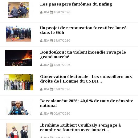
Les passagers fantômes du Bafing
JDA
16/07/2026
Un projet de restauration forestière lancé
dans le Gôh
JDA
14/07/2026
Bondoukou : un violent incendie ravage le
grand marché
JDA
13/07/2026
Observation électorale : Les conseillers aux
droits de l’Homme du CNDH...
JDA
07/07/2026
Baccalauréat 2026 : 40,6 % de taux de réussite
national
JDA
06/07/2026
Ibrahime Kuibiert Coulibaly s'engage à
remplir sa fonction avec impart...
JDA
03/07/2026