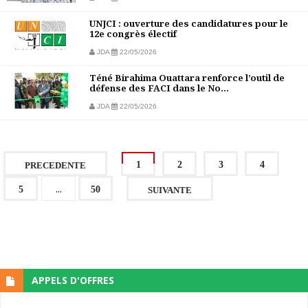
UNJCI : ouverture des candidatures pour le
12e congrès électif
JDA
22/05/2026
Téné Birahima Ouattara renforce l’outil de
défense des FACI dans le No...
JDA
22/05/2026
1
2
3
4
PRECEDENTE
...
5
50
SUIVANTE
APPELS D'OFFRES