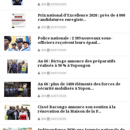
JDA
03/08/2026
Prix national d’Excellence 2026 : près de 4 000
candidatures enregistr...
JDA
31/07/2026
Police nationale : 2 389 nouveaux sous-
officiers reçoivent leurs épaul...
JDA
30/07/2026
An 66 : Bictogo annonce des préparatifs
réalisés à 90 % à Yopougon
JDA
29/07/2026
An 66 : plus de 5400 éléments des forces de
sécurité mobilisés à Yopou...
JDA
24/07/2026
Cissé Bacongo annonce son soutien à la
rénovation de la Maison de la P...
JDA
24/07/2026
Indépendance 2026: une Journée nationale de