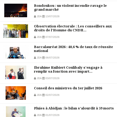
Bondoukou : un violent incendie ravage le
grand marché
JDA
13/07/2026
Observation électorale : Les conseillers aux
droits de l’Homme du CNDH...
JDA
07/07/2026
Baccalauréat 2026 : 40,6 % de taux de réussite
national
JDA
06/07/2026
Ibrahime Kuibiert Coulibaly s'engage à
remplir sa fonction avec impart...
JDA
03/07/2026
Conseil des ministres du 1er juillet 2026
JDA
02/07/2026
Pluies à Abidjan : le bilan s’alourdit à 59 morts
JDA
01/07/2026