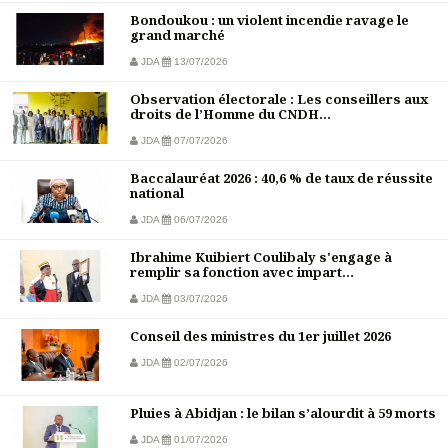
Bondoukou : un violent incendie ravage le
grand marché
JDA
13/07/2026
Observation électorale : Les conseillers aux
droits de l’Homme du CNDH...
JDA
07/07/2026
Baccalauréat 2026 : 40,6 % de taux de réussite
national
JDA
06/07/2026
Ibrahime Kuibiert Coulibaly s'engage à
remplir sa fonction avec impart...
JDA
03/07/2026
Conseil des ministres du 1er juillet 2026
JDA
02/07/2026
Pluies à Abidjan : le bilan s’alourdit à 59 morts
JDA
01/07/2026