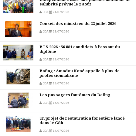
salubrité prévue le 2 août
JDA
24/07/2026
Conseil des ministres du 22 juillet 2026
JDA
23/07/2026
BTS 2026 : 56 881 candidats à l’assaut du
diplôme
JDA
22/07/2026
Bafing : Amadou Koné appelle à plus de
professionnalisme
JDA
18/07/2026
Les passagers fantômes du Bafing
JDA
16/07/2026
Un projet de restauration forestière lancé
dans le Gôh
JDA
14/07/2026