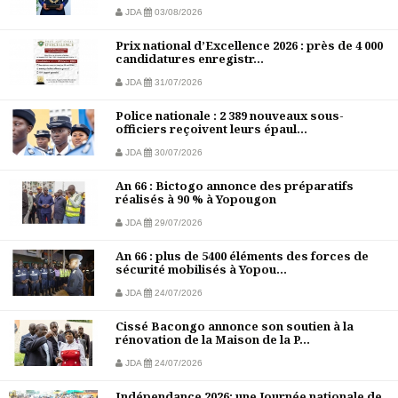
JDA
03/08/2026
Prix national d’Excellence 2026 : près de 4 000
candidatures enregistr...
JDA
31/07/2026
Police nationale : 2 389 nouveaux sous-
officiers reçoivent leurs épaul...
JDA
30/07/2026
An 66 : Bictogo annonce des préparatifs
réalisés à 90 % à Yopougon
JDA
29/07/2026
An 66 : plus de 5400 éléments des forces de
sécurité mobilisés à Yopou...
JDA
24/07/2026
Cissé Bacongo annonce son soutien à la
rénovation de la Maison de la P...
JDA
24/07/2026
Indépendance 2026: une Journée nationale de