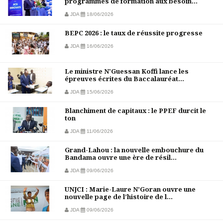
programmes de formation aux besoin...
JDA
18/06/2026
BEPC 2026 : le taux de réussite progresse
JDA
16/06/2026
Le ministre N'Guessan Koffi lance les
épreuves écrites du Baccalauréat...
JDA
15/06/2026
Blanchiment de capitaux : le PPEF durcit le
ton
JDA
11/06/2026
Grand-Lahou : la nouvelle embouchure du
Bandama ouvre une ère de résil...
JDA
09/06/2026
UNJCI : Marie-Laure N’Goran ouvre une
nouvelle page de l’histoire de l...
JDA
09/06/2026