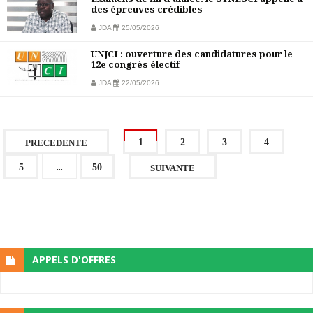
des épreuves crédibles
JDA
25/05/2026
UNJCI : ouverture des candidatures pour le
12e congrès électif
JDA
22/05/2026
1
2
3
4
PRECEDENTE
...
5
50
SUIVANTE
APPELS D'OFFRES