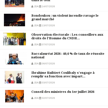
dans le Gôh
JDA
14/07/2026
Bondoukou : un violent incendie ravage le
grand marché
JDA
13/07/2026
Observation électorale : Les conseillers aux
droits de l’Homme du CNDH...
JDA
07/07/2026
Baccalauréat 2026 : 40,6 % de taux de réussite
national
JDA
06/07/2026
Ibrahime Kuibiert Coulibaly s'engage à
remplir sa fonction avec impart...
JDA
03/07/2026
Conseil des ministres du 1er juillet 2026
JDA
02/07/2026