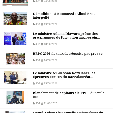
JDA
24/06/2026
Démolitions à Koumassi : Alloui Brou
interpellé
JDA
19/06/2026
Le ministre Adama Diawara prône des
programmes de formation aux besoin...
JDA
18/06/2026
BEPC 2026 : le taux de réussite progresse
JDA
16/06/2026
Le ministre N'Guessan Koffi lance les
épreuves écrites du Baccalauréat...
JDA
15/06/2026
Blanchiment de capitaux : le PPEF durcit le
ton
JDA
11/06/2026
Grand-Lahou : la nouvelle embouchure du