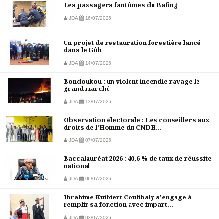
Les passagers fantômes du Bafing
JDA
16/07/2026
Un projet de restauration forestière lancé
dans le Gôh
JDA
14/07/2026
Bondoukou : un violent incendie ravage le
grand marché
JDA
13/07/2026
Observation électorale : Les conseillers aux
droits de l’Homme du CNDH...
JDA
07/07/2026
Baccalauréat 2026 : 40,6 % de taux de réussite
national
JDA
06/07/2026
Ibrahime Kuibiert Coulibaly s'engage à
remplir sa fonction avec impart...
JDA
03/07/2026