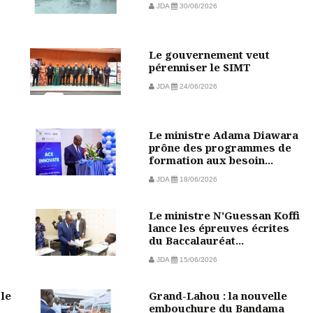
JDA
30/06/2026
Le gouvernement veut
pérenniser le SIMT
JDA
24/06/2026
Le ministre Adama Diawara
prône des programmes de
formation aux besoin...
JDA
18/06/2026
Le ministre N'Guessan Koffi
lance les épreuves écrites
du Baccalauréat...
JDA
15/06/2026
 le
Grand-Lahou : la nouvelle
embouchure du Bandama