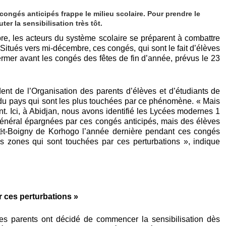
ngés anticipés frappe le milieu scolaire. Pour prendre le
er la sensibilisation très tôt.
re, les acteurs du système scolaire se préparent à combattre
tués vers mi-décembre, ces congés, qui sont le fait d’élèves
rmer avant les congés des fêtes de fin d’année, prévus le 23
nt de l’Organisation des parents d’élèves et d’étudiants de
st du pays qui sont les plus touchées par ce phénomène. « Mais
. Ici, à Abidjan, nous avons identifié les Lycées modernes 1
général épargnées par ces congés anticipés, mais des élèves
ët-Boigny de Korhogo l’année dernière pendant ces congés
es zones qui sont touchées par ces perturbations », indique
r ces perturbations »
 les parents ont décidé de commencer la sensibilisation dès