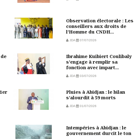
Observation électorale : Les
conseillers aux droits de
l’Homme du CNDH...
JDA
07/07/2026
 de
Ibrahime Kuibiert Coulibaly
s'engage à remplir sa
fonction avec impart...
JDA
03/07/2026
 1er
Pluies à Abidjan : le bilan
s’alourdit à 59 morts
JDA
01/07/2026
Intempéries à Abidjan : le
gouvernement durcit le ton