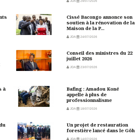
JDA
29/07/2026
nts
Cissé Bacongo annonce son
soutien à la rénovation de la
Maison de la P...
JDA
24/07/2026
Conseil des ministres du 22
juillet 2026
t
JDA
23/07/2026
s à
Bafing : Amadou Koné
appelle à plus de
professionnalisme
JDA
18/07/2026
 du
Un projet de restauration
forestière lancé dans le Gôh
JDA
14/07/2026