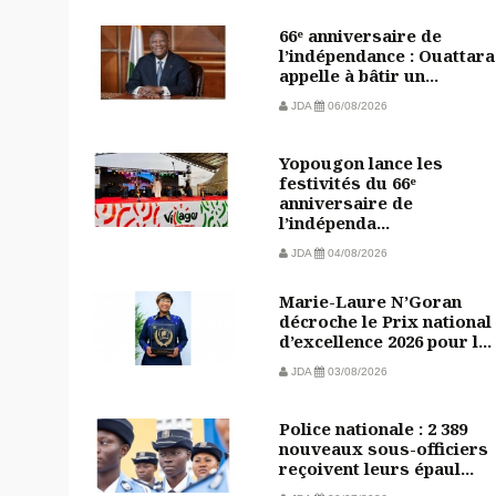
66ᵉ anniversaire de
l’indépendance : Ouattara
appelle à bâtir un...
JDA
06/08/2026
Yopougon lance les
festivités du 66ᵉ
anniversaire de
l’indépenda...
JDA
04/08/2026
Marie-Laure N’Goran
décroche le Prix national
d’excellence 2026 pour l...
JDA
03/08/2026
Police nationale : 2 389
nouveaux sous-officiers
reçoivent leurs épaul...