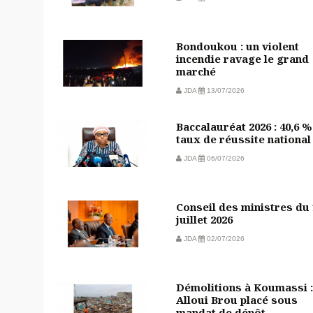
Bondoukou : un violent
incendie ravage le grand
marché
JDA
13/07/2026
Baccalauréat 2026 : 40,6 %
taux de réussite national
JDA
06/07/2026
Conseil des ministres du
juillet 2026
JDA
02/07/2026
Démolitions à Koumassi :
Alloui Brou placé sous
mandat de dépôt