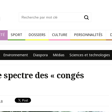
ÉTÉ
SPORT
DOSSIERS
CULTURE
PERSONNALITÉS
Environnement
Diaspora
Médias
Sciences et technologies
Le spectre des « congés
18