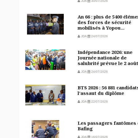
JDA
30/07/2026
An 66 : plus de 5400 éléme
des forces de sécurité
mobilisés à Yopou...
JDA
24/07/2026
Indépendance 2026: une
Journée nationale de
salubrité prévue le 2 aoû
JDA
24/07/2026
BTS 2026 : 56 881 candidat
l’assaut du diplôme
JDA
22/07/2026
Les passagers fantômes
Bafing
JDA
16/07/2026