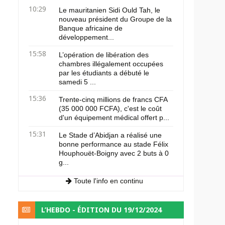
10:29
Le mauritanien Sidi Ould Tah, le
nouveau président du Groupe de la
Banque africaine de
développement...
15:58
L’opération de libération des
chambres illégalement occupées
par les étudiants a débuté le
samedi 5 ...
15:36
Trente-cinq millions de francs CFA
(35 000 000 FCFA), c'est le coût
d'un équipement médical offert p...
15:31
Le Stade d’Abidjan a réalisé une
bonne performance au stade Félix
Houphouët-Boigny avec 2 buts à 0
g...
Toute l'info en continu
L’HEBDO - ÉDITION DU 19/12/2024