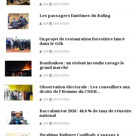
JDA
18/07/2026
Les passagers fantômes du Bafing
JDA
16/07/2026
Un projet de restauration forestière lancé
dans le Gôh
JDA
14/07/2026
Bondoukou : un violent incendie ravage le
grand marché
JDA
13/07/2026
Observation électorale : Les conseillers aux
droits de l’Homme du CNDH...
JDA
07/07/2026
Baccalauréat 2026 : 40,6 % de taux de réussite
national
JDA
06/07/2026
Ibrahime Kuibiert Coulibaly s'engage à