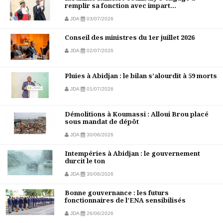
remplir sa fonction avec impart...
JDA
03/07/2026
Conseil des ministres du 1er juillet 2026
JDA
02/07/2026
Pluies à Abidjan : le bilan s’alourdit à 59 morts
JDA
01/07/2026
Démolitions à Koumassi : Alloui Brou placé
sous mandat de dépôt
JDA
30/06/2026
Intempéries à Abidjan : le gouvernement
durcit le ton
JDA
30/06/2026
Bonne gouvernance : les futurs
fonctionnaires de l’ENA sensibilisés
JDA
26/06/2026