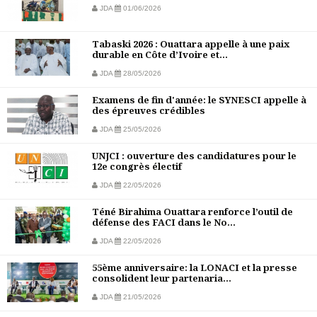
JDA
01/06/2026
Tabaski 2026 : Ouattara appelle à une paix
durable en Côte d’Ivoire et...
JDA
28/05/2026
Examens de fin d'année: le SYNESCI appelle à
des épreuves crédibles
JDA
25/05/2026
UNJCI : ouverture des candidatures pour le
12e congrès électif
JDA
22/05/2026
Téné Birahima Ouattara renforce l’outil de
défense des FACI dans le No...
JDA
22/05/2026
55ème anniversaire: la LONACI et la presse
consolident leur partenaria...
JDA
21/05/2026