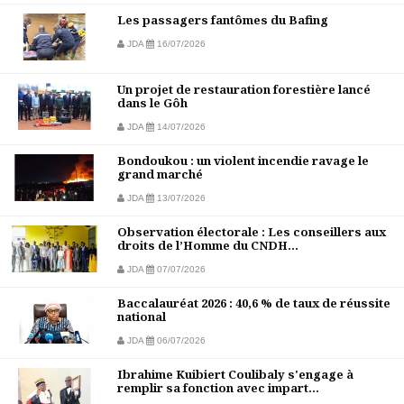
Les passagers fantômes du Bafing
JDA
16/07/2026
Un projet de restauration forestière lancé
dans le Gôh
JDA
14/07/2026
Bondoukou : un violent incendie ravage le
grand marché
JDA
13/07/2026
Observation électorale : Les conseillers aux
droits de l’Homme du CNDH...
JDA
07/07/2026
Baccalauréat 2026 : 40,6 % de taux de réussite
national
JDA
06/07/2026
Ibrahime Kuibiert Coulibaly s'engage à
remplir sa fonction avec impart...