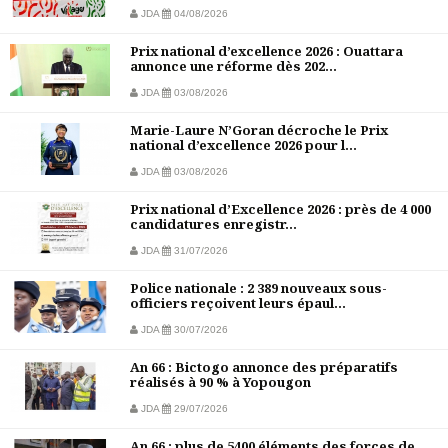
JDA
04/08/2026
Prix national d’excellence 2026 : Ouattara
annonce une réforme dès 202...
JDA
03/08/2026
Marie-Laure N’Goran décroche le Prix
national d’excellence 2026 pour l...
JDA
03/08/2026
Prix national d’Excellence 2026 : près de 4 000
candidatures enregistr...
JDA
31/07/2026
Police nationale : 2 389 nouveaux sous-
officiers reçoivent leurs épaul...
JDA
30/07/2026
An 66 : Bictogo annonce des préparatifs
réalisés à 90 % à Yopougon
JDA
29/07/2026
An 66 : plus de 5400 éléments des forces de