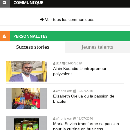
COMMUNIQUE
Voir tous les communiqués
PERSONNALITÉS
Success stories
Jeunes talents
JDA
03/05/2018
Alain Kouadio L’entrepreneur
polyvalent
afripriz.com
12/07/2016
Elizabeth Ojelua ou la passion de
bricoler
afripriz.com
12/07/2016
Maria Sovich transforme sa passion
pour la cuisine en business