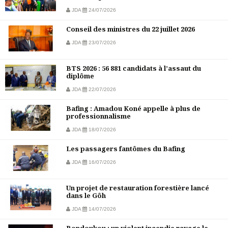
JDA
24/07/2026
Conseil des ministres du 22 juillet 2026
JDA
23/07/2026
BTS 2026 : 56 881 candidats à l’assaut du
diplôme
JDA
22/07/2026
Bafing : Amadou Koné appelle à plus de
professionnalisme
JDA
18/07/2026
Les passagers fantômes du Bafing
JDA
16/07/2026
Un projet de restauration forestière lancé
dans le Gôh
JDA
14/07/2026
Bondoukou : un violent incendie ravage le