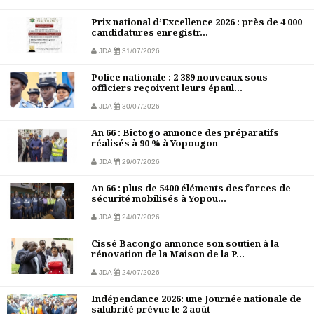
Prix national d’Excellence 2026 : près de 4 000
candidatures enregistr...
JDA
31/07/2026
Police nationale : 2 389 nouveaux sous-
officiers reçoivent leurs épaul...
JDA
30/07/2026
An 66 : Bictogo annonce des préparatifs
réalisés à 90 % à Yopougon
JDA
29/07/2026
An 66 : plus de 5400 éléments des forces de
sécurité mobilisés à Yopou...
JDA
24/07/2026
Cissé Bacongo annonce son soutien à la
rénovation de la Maison de la P...
JDA
24/07/2026
Indépendance 2026: une Journée nationale de
salubrité prévue le 2 août