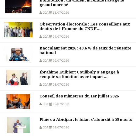
grand marché
JDA
13/07/2026
Observation électorale : Les conseillers aux
droits de l’Homme du CNDH...
JDA
07/07/2026
Baccalauréat 2026 : 40,6 % de taux de réussite
national
JDA
06/07/2026
Ibrahime Kuibiert Coulibaly s'engage à
remplir sa fonction avec impart...
JDA
03/07/2026
Conseil des ministres du 1er juillet 2026
JDA
02/07/2026
Pluies à Abidjan : le bilan s’alourdit à 59 morts
JDA
01/07/2026