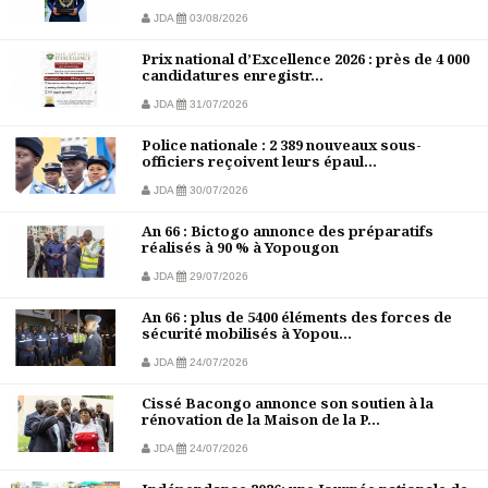
JDA
03/08/2026
Prix national d’Excellence 2026 : près de 4 000
candidatures enregistr...
JDA
31/07/2026
Police nationale : 2 389 nouveaux sous-
officiers reçoivent leurs épaul...
JDA
30/07/2026
An 66 : Bictogo annonce des préparatifs
réalisés à 90 % à Yopougon
JDA
29/07/2026
An 66 : plus de 5400 éléments des forces de
sécurité mobilisés à Yopou...
JDA
24/07/2026
Cissé Bacongo annonce son soutien à la
rénovation de la Maison de la P...
JDA
24/07/2026