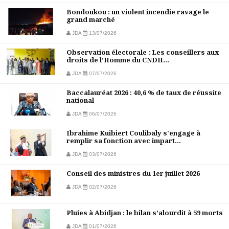
Bondoukou : un violent incendie ravage le
grand marché
JDA
13/07/2026
Observation électorale : Les conseillers aux
droits de l’Homme du CNDH...
JDA
07/07/2026
Baccalauréat 2026 : 40,6 % de taux de réussite
national
JDA
06/07/2026
Ibrahime Kuibiert Coulibaly s'engage à
remplir sa fonction avec impart...
JDA
03/07/2026
Conseil des ministres du 1er juillet 2026
JDA
02/07/2026
Pluies à Abidjan : le bilan s’alourdit à 59 morts
JDA
01/07/2026