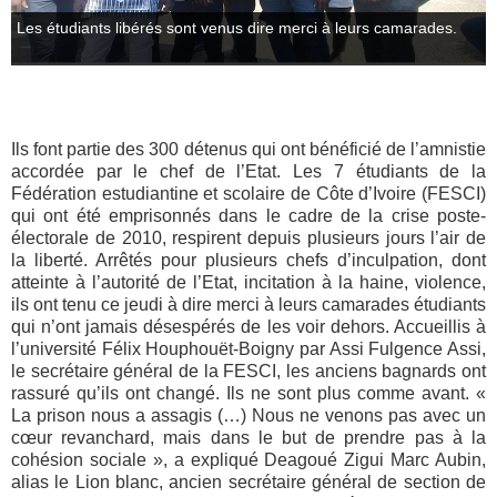
Les étudiants libérés sont venus dire merci à leurs camarades.
Ils font partie des 300 détenus qui ont bénéficié de l’amnistie
accordée par le chef de l’Etat. Les 7 étudiants de la
Fédération estudiantine et scolaire de Côte d’Ivoire (FESCI)
qui ont été emprisonnés dans le cadre de la crise poste-
électorale de 2010, respirent depuis plusieurs jours l’air de
la liberté. Arrêtés pour plusieurs chefs d’inculpation, dont
atteinte à l’autorité de l’Etat, incitation à la haine, violence,
ils ont tenu ce jeudi à dire merci à leurs camarades étudiants
qui n’ont jamais désespérés de les voir dehors. Accueillis à
l’université Félix Houphouët-Boigny par Assi Fulgence Assi,
le secrétaire général de la FESCI, les anciens bagnards ont
rassuré qu’ils ont changé. Ils ne sont plus comme avant. «
La prison nous a assagis (…) Nous ne venons pas avec un
cœur revanchard, mais dans le but de prendre pas à la
cohésion sociale », a expliqué Deagoué Zigui Marc Aubin,
alias le Lion blanc, ancien secrétaire général de section de