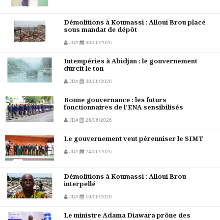
Démolitions à Koumassi : Alloui Brou placé
sous mandat de dépôt
JDA
30/06/2026
Intempéries à Abidjan : le gouvernement
durcit le ton
JDA
30/06/2026
Bonne gouvernance : les futurs
fonctionnaires de l’ENA sensibilisés
JDA
26/06/2026
Le gouvernement veut pérenniser le SIMT
JDA
24/06/2026
Démolitions à Koumassi : Alloui Brou
interpellé
JDA
19/06/2026
Le ministre Adama Diawara prône des