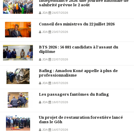
Indépendance 2026: une Journée nationale de
salubrité prévue le 2 août
JDA
24/07/2026
Conseil des ministres du 22 juillet 2026
JDA
23/07/2026
BTS 2026 : 56 881 candidats à l’assaut du
diplôme
JDA
22/07/2026
Bafing : Amadou Koné appelle à plus de
professionnalisme
JDA
18/07/2026
Les passagers fantômes du Bafing
JDA
16/07/2026
Un projet de restauration forestière lancé
dans le Gôh
JDA
14/07/2026