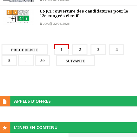
UNJCI : ouverture des candidatures pour le
12e congrès électif
JDA
22/05/2026
1
2
3
4
PRECEDENTE
...
5
50
SUIVANTE
APPELS D'OFFRES
L’INFO EN CONTINU