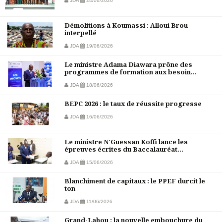
JDA
24/06/2026
Démolitions à Koumassi : Alloui Brou
interpellé
JDA
19/06/2026
Le ministre Adama Diawara prône des
programmes de formation aux besoin...
JDA
18/06/2026
BEPC 2026 : le taux de réussite progresse
JDA
16/06/2026
Le ministre N'Guessan Koffi lance les
épreuves écrites du Baccalauréat...
JDA
15/06/2026
Blanchiment de capitaux : le PPEF durcit le
ton
JDA
11/06/2026
Grand-Lahou : la nouvelle embouchure du