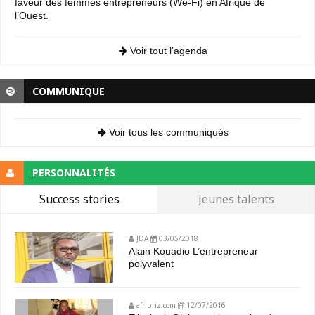
faveur des femmes entrepreneurs (We-Fi) en Afrique de
l’Ouest.
Voir tout l’agenda
COMMUNIQUE
Voir tous les communiqués
PERSONNALITÉS
Success stories
Jeunes talents
JDA
03/05/2018
Alain Kouadio L’entrepreneur
polyvalent
afripriz.com
12/07/2016