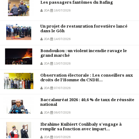
Les passagers fantômes du Bafing
JDA
16/07/2026
Un projet de restauration forestière lancé
dans le Gôh
JDA
14/07/2026
Bondoukou : un violent incendie ravage le
grand marché
JDA
13/07/2026
Observation électorale : Les conseillers aux
droits de l’Homme du CNDH...
JDA
07/07/2026
Baccalauréat 2026 : 40,6 % de taux de réussite
national
JDA
06/07/2026
Ibrahime Kuibiert Coulibaly s'engage à
remplir sa fonction avec impart...
JDA
03/07/2026