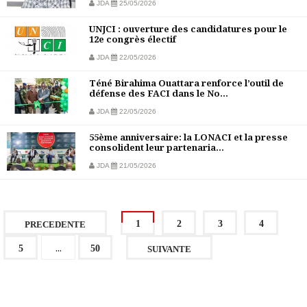
JDA
25/05/2026
UNJCI : ouverture des candidatures pour le
12e congrès électif
JDA
22/05/2026
Téné Birahima Ouattara renforce l’outil de
défense des FACI dans le No...
JDA
22/05/2026
55ème anniversaire: la LONACI et la presse
consolident leur partenaria...
JDA
21/05/2026
1
2
3
4
PRECEDENTE
...
5
50
SUIVANTE