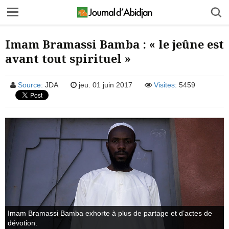
Imam Bramassi Bamba : « le jeûne est
avant tout spirituel »
Source:
JDA
jeu. 01 juin 2017
Visites:
5459
Imam Bramassi Bamba exhorte à plus de partage et d’actes de
dévotion.