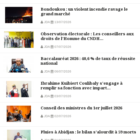
Bondoukou : un violent incendie ravage le
grand marché
JDA
13/07/2026
Observation électorale : Les conseillers aux
droits de l’Homme du CNDH...
JDA
07/07/2026
Baccalauréat 2026 : 40,6 % de taux de réussite
national
JDA
06/07/2026
Ibrahime Kuibiert Coulibaly s'engage à
remplir sa fonction avec impart...
JDA
03/07/2026
Conseil des ministres du 1er juillet 2026
JDA
02/07/2026
Pluies à Abidjan : le bilan s’alourdit à 59 morts