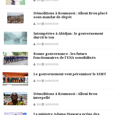
JDA
01/07/2026
Démolitions à Koumassi : Alloui Brou placé
sous mandat de dépôt
JDA
30/06/2026
Intempéries à Abidjan : le gouvernement
durcit le ton
JDA
30/06/2026
Bonne gouvernance : les futurs
fonctionnaires de l’ENA sensibilisés
JDA
26/06/2026
Le gouvernement veut pérenniser le SIMT
JDA
24/06/2026
Démolitions à Koumassi : Alloui Brou
interpellé
JDA
19/06/2026
Le ministre Adama Diawara prône des