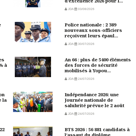
d’excellence 2026 pour l...
JDA
03/08/2026
e
Police nationale : 2 389
nouveaux sous-officiers
reçoivent leurs épaul...
JDA
30/07/2026
es
An 66 : plus de 5400 éléments
 % à
des forces de sécurité
mobilisés à Yopou...
JDA
24/07/2026
on
Indépendance 2026: une
 la
Journée nationale de
salubrité prévue le 2 août
JDA
24/07/2026
22
BTS 2026 : 56 881 candidats à
l’assaut du diplôme