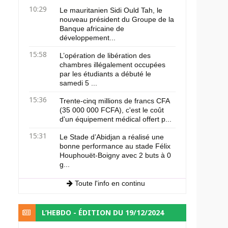
10:29
Le mauritanien Sidi Ould Tah, le
nouveau président du Groupe de la
Banque africaine de
développement...
15:58
L’opération de libération des
chambres illégalement occupées
par les étudiants a débuté le
samedi 5 ...
15:36
Trente-cinq millions de francs CFA
(35 000 000 FCFA), c'est le coût
d'un équipement médical offert p...
15:31
Le Stade d’Abidjan a réalisé une
bonne performance au stade Félix
Houphouët-Boigny avec 2 buts à 0
g...
Toute l'info en continu
L’HEBDO - ÉDITION DU 19/12/2024