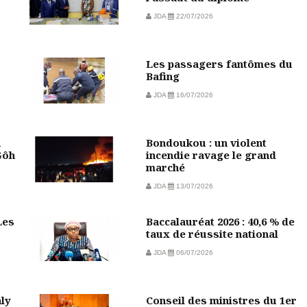
JDA
22/07/2026
Les passagers fantômes du
Bafing
JDA
16/07/2026
n
Bondoukou : un violent
Gôh
incendie ravage le grand
marché
JDA
13/07/2026
Les
Baccalauréat 2026 : 40,6 % de
taux de réussite national
JDA
06/07/2026
aly
Conseil des ministres du 1er