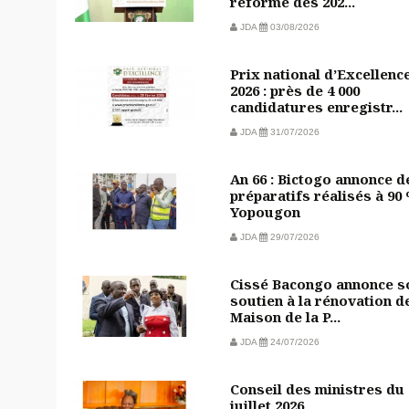
réforme dès 202...
JDA
03/08/2026
Prix national d’Excellenc
2026 : près de 4 000
candidatures enregistr...
JDA
31/07/2026
An 66 : Bictogo annonce d
préparatifs réalisés à 90
Yopougon
JDA
29/07/2026
Cissé Bacongo annonce s
soutien à la rénovation de
Maison de la P...
JDA
24/07/2026
Conseil des ministres du 
juillet 2026