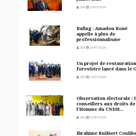
JDA
23/07/2026
Bafing : Amadou Koné
appelle à plus de
professionnalisme
JDA
18/07/2026
Un projet de restauratio
forestière lancé dans le 
JDA
14/07/2026
Observation électorale : 
conseillers aux droits de
l’Homme du CNDH...
JDA
07/07/2026
Ibrahime Kuibiert Coulib