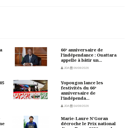
la
66ᵉ anniversaire de
l’indépendance : Ouattara
appelle à bâtir un...
JDA
06/08/2026
05
Yopougon lance les
festivités du 66ᵉ
anniversaire de
l’indépenda...
JDA
04/08/2026
e
Marie-Laure N’Goran
une
décroche le Prix national