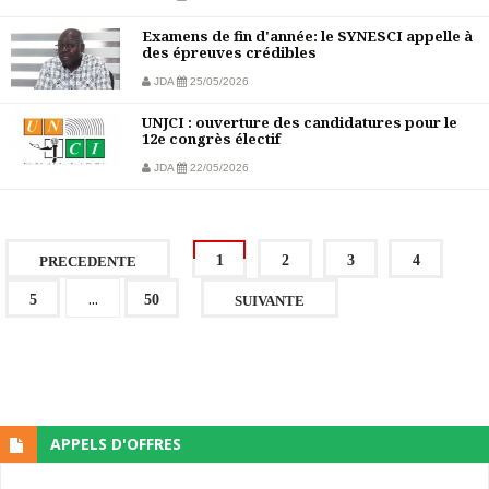
Examens de fin d'année: le SYNESCI appelle à
des épreuves crédibles
JDA
25/05/2026
UNJCI : ouverture des candidatures pour le
12e congrès électif
JDA
22/05/2026
1
2
3
4
PRECEDENTE
...
5
50
SUIVANTE
APPELS D'OFFRES