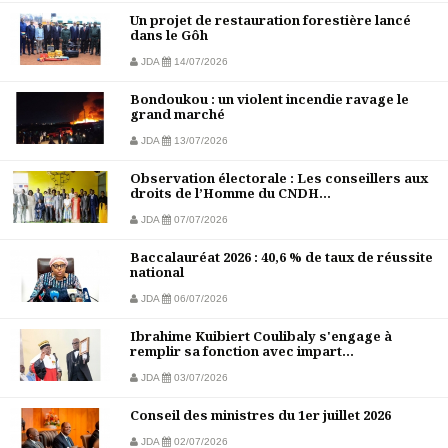
Un projet de restauration forestière lancé
dans le Gôh
JDA
14/07/2026
Bondoukou : un violent incendie ravage le
grand marché
JDA
13/07/2026
Observation électorale : Les conseillers aux
droits de l’Homme du CNDH...
JDA
07/07/2026
Baccalauréat 2026 : 40,6 % de taux de réussite
national
JDA
06/07/2026
Ibrahime Kuibiert Coulibaly s'engage à
remplir sa fonction avec impart...
JDA
03/07/2026
Conseil des ministres du 1er juillet 2026
JDA
02/07/2026