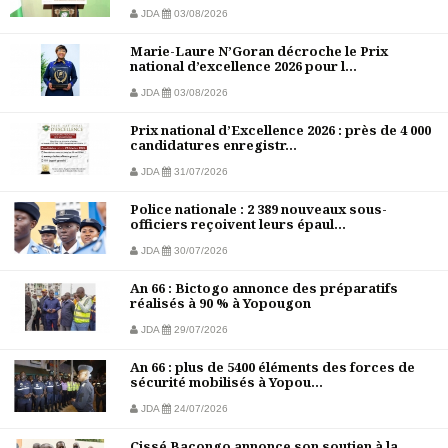
JDA
03/08/2026
Marie-Laure N’Goran décroche le Prix
national d’excellence 2026 pour l...
JDA
03/08/2026
Prix national d’Excellence 2026 : près de 4 000
candidatures enregistr...
JDA
31/07/2026
Police nationale : 2 389 nouveaux sous-
officiers reçoivent leurs épaul...
JDA
30/07/2026
An 66 : Bictogo annonce des préparatifs
réalisés à 90 % à Yopougon
JDA
29/07/2026
An 66 : plus de 5400 éléments des forces de
sécurité mobilisés à Yopou...
JDA
24/07/2026
Cissé Bacongo annonce son soutien à la