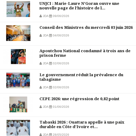
UNJCI : Marie-Laure N’Goran ouvre une
nouvelle page de l’histoire de l...
JDA
09/06/2026
Conseil des Ministres du mercredi 03 juin 2026
JDA
04/06/2026
Apoutchou National condamné à trois ans de
prison ferme
JDA
02/06/2026
Le gouvernement réduit la prévalence du
tabagisme
JDA
02/06/2026
CEPE 2026: une régression de 0,82 point
JDA
01/06/2026
Tabaski 2026 : Ouattara appelle à une paix
durable en Côte d’Ivoire et...
JDA
28/05/2026