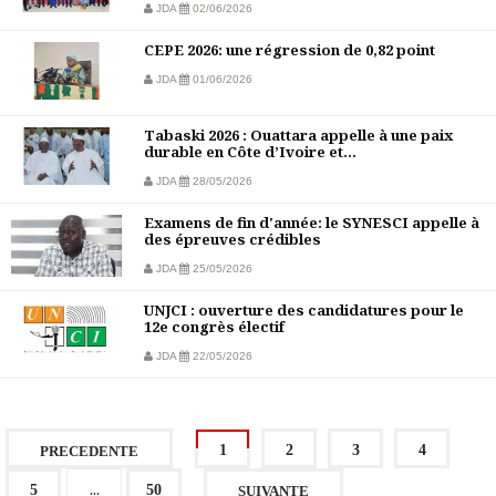
JDA
02/06/2026
CEPE 2026: une régression de 0,82 point
JDA
01/06/2026
Tabaski 2026 : Ouattara appelle à une paix
durable en Côte d’Ivoire et...
JDA
28/05/2026
Examens de fin d'année: le SYNESCI appelle à
des épreuves crédibles
JDA
25/05/2026
UNJCI : ouverture des candidatures pour le
12e congrès électif
JDA
22/05/2026
1
2
3
4
PRECEDENTE
...
5
50
SUIVANTE