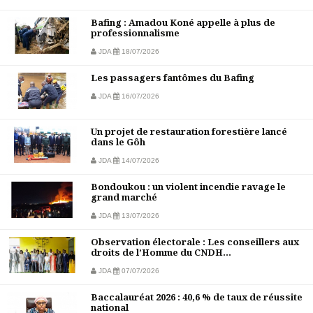
Bafing : Amadou Koné appelle à plus de
professionnalisme
JDA
18/07/2026
Les passagers fantômes du Bafing
JDA
16/07/2026
Un projet de restauration forestière lancé
dans le Gôh
JDA
14/07/2026
Bondoukou : un violent incendie ravage le
grand marché
JDA
13/07/2026
Observation électorale : Les conseillers aux
droits de l’Homme du CNDH...
JDA
07/07/2026
Baccalauréat 2026 : 40,6 % de taux de réussite
national