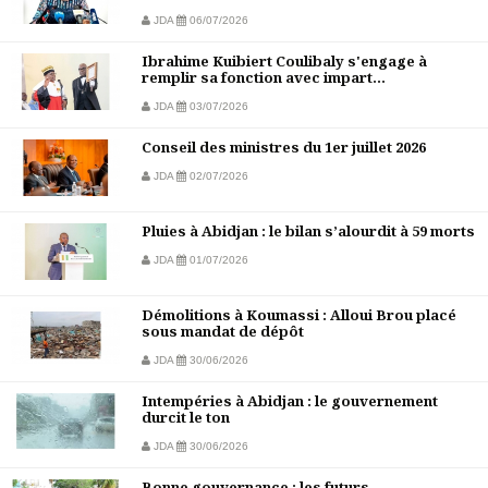
JDA
06/07/2026
Ibrahime Kuibiert Coulibaly s'engage à
remplir sa fonction avec impart...
JDA
03/07/2026
Conseil des ministres du 1er juillet 2026
JDA
02/07/2026
Pluies à Abidjan : le bilan s’alourdit à 59 morts
JDA
01/07/2026
Démolitions à Koumassi : Alloui Brou placé
sous mandat de dépôt
JDA
30/06/2026
Intempéries à Abidjan : le gouvernement
durcit le ton
JDA
30/06/2026
Bonne gouvernance : les futurs