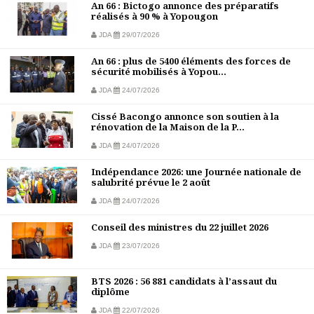
An 66 : Bictogo annonce des préparatifs
réalisés à 90 % à Yopougon
JDA
29/07/2026
An 66 : plus de 5400 éléments des forces de
sécurité mobilisés à Yopou...
JDA
24/07/2026
Cissé Bacongo annonce son soutien à la
rénovation de la Maison de la P...
JDA
24/07/2026
Indépendance 2026: une Journée nationale de
salubrité prévue le 2 août
JDA
24/07/2026
Conseil des ministres du 22 juillet 2026
JDA
23/07/2026
BTS 2026 : 56 881 candidats à l’assaut du
diplôme
JDA
22/07/2026