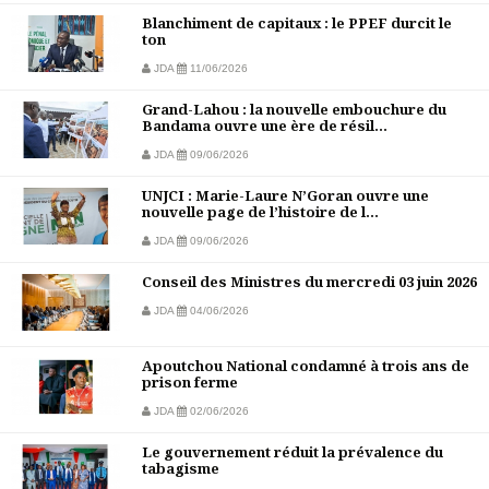
Blanchiment de capitaux : le PPEF durcit le
ton
JDA
11/06/2026
Grand-Lahou : la nouvelle embouchure du
Bandama ouvre une ère de résil...
JDA
09/06/2026
UNJCI : Marie-Laure N’Goran ouvre une
nouvelle page de l’histoire de l...
JDA
09/06/2026
Conseil des Ministres du mercredi 03 juin 2026
JDA
04/06/2026
Apoutchou National condamné à trois ans de
prison ferme
JDA
02/06/2026
Le gouvernement réduit la prévalence du
tabagisme