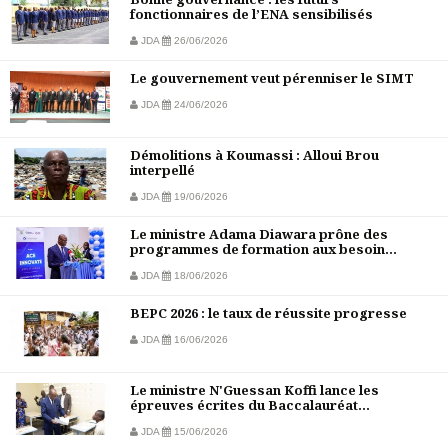
fonctionnaires de l’ENA sensibilisés
JDA
26/06/2026
Le gouvernement veut pérenniser le SIMT
JDA
24/06/2026
Démolitions à Koumassi : Alloui Brou
interpellé
JDA
19/06/2026
Le ministre Adama Diawara prône des
programmes de formation aux besoin...
JDA
18/06/2026
BEPC 2026 : le taux de réussite progresse
JDA
16/06/2026
Le ministre N'Guessan Koffi lance les
épreuves écrites du Baccalauréat...
JDA
15/06/2026