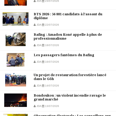
JDA
23/07/2026
BTS 2026 : 56 881 candidats à l’assaut du
diplôme
JDA
22/07/2026
Bafing : Amadou Koné appelle à plus de
professionnalisme
JDA
18/07/2026
Les passagers fantômes du Bafing
JDA
16/07/2026
Un projet de restauration forestière lancé
dans le Gôh
JDA
14/07/2026
Bondoukou : un violent incendie ravage le
grand marché
JDA
13/07/2026
Observation électorale : Les conseillers aux