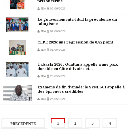
prison ferme
JDA
02/06/2026
Le gouvernement réduit la prévalence du
tabagisme
JDA
02/06/2026
CEPE 2026: une régression de 0,82 point
JDA
01/06/2026
Tabaski 2026 : Ouattara appelle à une paix
durable en Côte d’Ivoire et...
JDA
28/05/2026
Examens de fin d'année: le SYNESCI appelle à
des épreuves crédibles
JDA
25/05/2026
1
2
3
4
PRECEDENTE