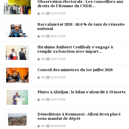
Observation électorale : Les conseillers aux
droits de l’Homme du CNDH...
JDA
07/07/2026
Baccalauréat 2026 : 40,6 % de taux de réussite
national
JDA
06/07/2026
Ibrahime Kuibiert Coulibaly s'engage à
remplir sa fonction avec impart...
JDA
03/07/2026
Conseil des ministres du 1er juillet 2026
JDA
02/07/2026
Pluies à Abidjan : le bilan s’alourdit à 59 morts
JDA
01/07/2026
Démolitions à Koumassi : Alloui Brou placé
sous mandat de dépôt
JDA
30/06/2026