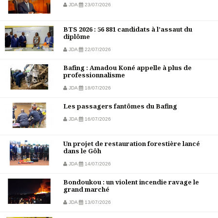
JDA
23/07/2026
BTS 2026 : 56 881 candidats à l’assaut du
diplôme
JDA
22/07/2026
Bafing : Amadou Koné appelle à plus de
professionnalisme
JDA
18/07/2026
Les passagers fantômes du Bafing
JDA
16/07/2026
Un projet de restauration forestière lancé
dans le Gôh
JDA
14/07/2026
Bondoukou : un violent incendie ravage le
grand marché
JDA
13/07/2026