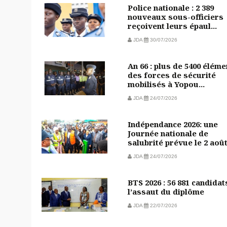
Police nationale : 2 389
nouveaux sous-officiers
reçoivent leurs épaul...
JDA
30/07/2026
An 66 : plus de 5400 éléme
des forces de sécurité
mobilisés à Yopou...
JDA
24/07/2026
Indépendance 2026: une
Journée nationale de
salubrité prévue le 2 aoû
JDA
24/07/2026
BTS 2026 : 56 881 candidat
l’assaut du diplôme
JDA
22/07/2026