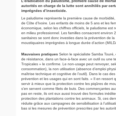
L’éradication du paludisme, première cause de mortali
autorités en charge de la lutte sont annihilés par c
imprégnées d’insecticide.
Le paludisme représente la première cause de morbidité, 
de Côte d’Ivoire. Les enfants de moins de 5 ans et les fe
économique, selon les chiffres officiels, le paludisme es
en milieu professionnel. Les familles consacrent environ 2
sanitaires se sont donc investies dans la prévention de l
moustiquaires imprégnées à longue durée d’action (MILDA). 
Mauvaises pratiques
Selon le spécialiste Samba Touré, c
de résistance, dans un face-à-face avec un outil ou une 
Tropicales » le confirme. Le non-usage peut renvoyer, sel
consommation), la non utilisation (absence d’emploi physi
maîtrise technique et cognitive de l’outil). Dans le cas des
prévention et les usages qui en sont faits. « Il en ressort
servir à mieux que la protection contre les piqûres de mous
s’en servent comme filets de buts. Des commerçantes aux
pas en reste, ils ont eux aussi trouvé des formules inédi
protection des plantations contre les animaux. Si, ces de
réduite grâce aux campagnes de sensibilisation à l’utilisa
bas si les mesures de prévention prescrites par les autorités