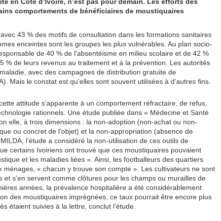
té en Côte d’Ivoire, n’est pas pour demain. Les efforts des
ertains comportements de bénéficiaires de moustiquaires
avec 43 % des motifs de consultation dans les formations sanitaires
mmes enceintes sont les groupes les plus vulnérables. Au plan socio-
t responsable de 40 % de l'absentéisme en milieu scolaire et de 42 %
5 % de leurs revenus au traitement et à la prévention. Les autorités
a maladie, avec des campagnes de distribution gratuite de
Mais le constat est qu’elles sont souvent utilisées à d’autres fins.
ette attitude s’apparente à un comportement réfractaire, de refus,
technologie rationnels. Une étude publiée dans « Médecine et Santé
on elle, à trois dimensions : la non-adoption (non-achat ou non-
que ou concret de l’objet) et la non-appropriation (absence de
 MILDA, l’étude a considéré la non-utilisation de ces outils de
 que certains Ivoiriens ont trouvé que ces moustiquaires pouvaient
tique et les maladies liées ». Ainsi, les footballeurs des quartiers
 ménages, « chacun y trouve son compte ». Les cultivateurs ne sont
tes et s’en servent comme clôtures pour les champs ou murailles de
rnières années, la prévalence hospitalière a été considérablement
tion des moustiquaires imprégnées, ce taux pourrait être encore plus
 étaient suivies à la lettre, conclut l’étude.