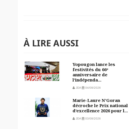
À LIRE AUSSI
Yopougon lance les
festivités du 66ᵉ
anniversaire de
l’indépenda...
JDA
04/08/2026
Marie-Laure N’Goran
décroche le Prix national
d’excellence 2026 pour l...
JDA
03/08/2026