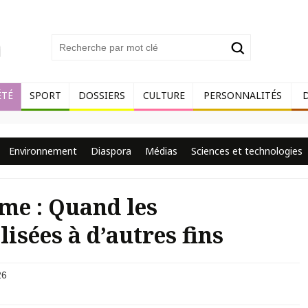
ÉTÉ
SPORT
DOSSIERS
CULTURE
PERSONNALITÉS
Environnement
Diaspora
Médias
Sciences et technologies
sme : Quand les
isées à d’autres fins
26