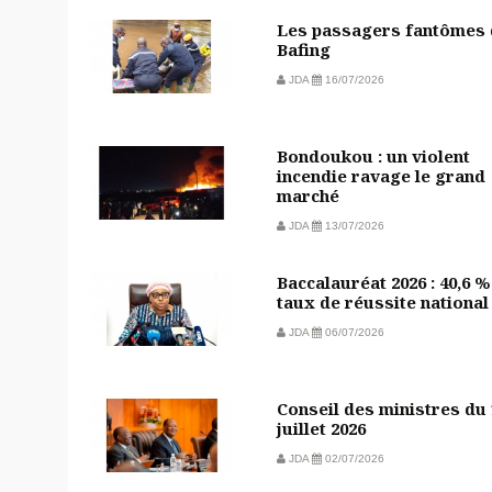
Les passagers fantômes
Bafing
JDA
16/07/2026
Bondoukou : un violent
incendie ravage le grand
marché
JDA
13/07/2026
Baccalauréat 2026 : 40,6 %
taux de réussite national
JDA
06/07/2026
Conseil des ministres du
juillet 2026
JDA
02/07/2026