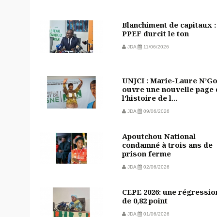
Blanchiment de capitaux :
PPEF durcit le ton
JDA
11/06/2026
UNJCI : Marie-Laure N’G
ouvre une nouvelle page 
l’histoire de l...
JDA
09/06/2026
Apoutchou National
condamné à trois ans de
prison ferme
JDA
02/06/2026
CEPE 2026: une régressio
de 0,82 point
JDA
01/06/2026