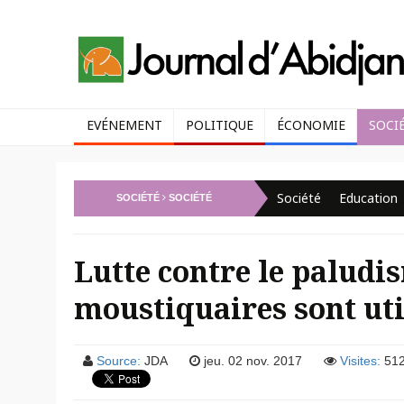
EVÉNEMENT
POLITIQUE
ÉCONOMIE
SOCI
Société
Education
SOCIÉTÉ
SOCIÉTÉ
Lutte contre le paludi
moustiquaires sont util
Source:
JDA
jeu. 02 nov. 2017
Visites:
51