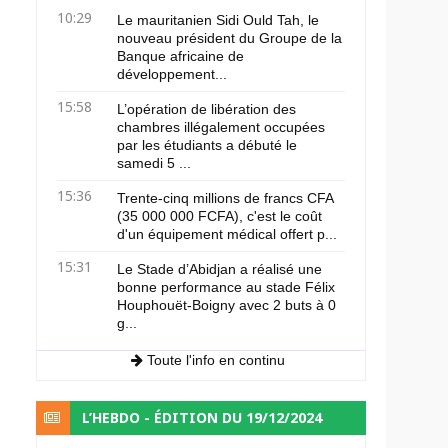
10:29
Le mauritanien Sidi Ould Tah, le
nouveau président du Groupe de la
Banque africaine de
développement...
15:58
L’opération de libération des
chambres illégalement occupées
par les étudiants a débuté le
samedi 5 ...
15:36
Trente-cinq millions de francs CFA
(35 000 000 FCFA), c'est le coût
d'un équipement médical offert p...
15:31
Le Stade d’Abidjan a réalisé une
bonne performance au stade Félix
Houphouët-Boigny avec 2 buts à 0
g...
Toute l'info en continu
L’HEBDO - ÉDITION DU 19/12/2024