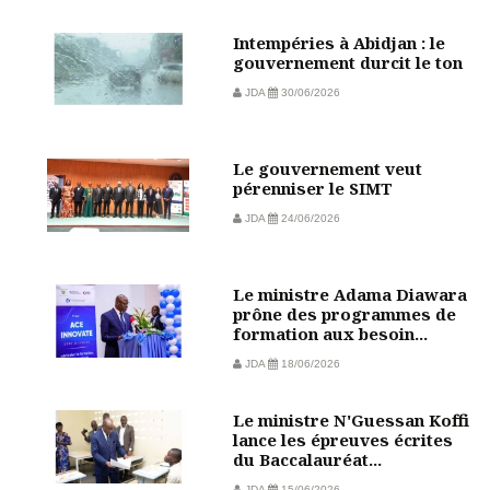
Intempéries à Abidjan : le
gouvernement durcit le ton
JDA
30/06/2026
Le gouvernement veut
pérenniser le SIMT
JDA
24/06/2026
Le ministre Adama Diawara
prône des programmes de
formation aux besoin...
JDA
18/06/2026
Le ministre N'Guessan Koffi
lance les épreuves écrites
du Baccalauréat...
JDA
15/06/2026