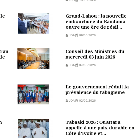
 le
Grand-Lahou : la nouvelle
embouchure du Bandama
ouvre une ère de résil...
JDA
09/06/2026
oran
Conseil des Ministres du
de
mercredi 03 juin 2026
JDA
04/06/2026
Le gouvernement réduit la
prévalence du tabagisme
JDA
02/06/2026
n
Tabaski 2026 : Ouattara
appelle à une paix durable en
Côte d’Ivoire et...