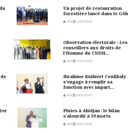
 du
Un projet de restauration
forestière lancé dans le Gôh
JDA
14/07/2026
Observation électorale : Les
conseillers aux droits de
l’Homme du CNDH...
JDA
07/07/2026
 de
Ibrahime Kuibiert Coulibaly
s'engage à remplir sa
fonction avec impart...
JDA
03/07/2026
 1er
Pluies à Abidjan : le bilan
s’alourdit à 59 morts
JDA
01/07/2026