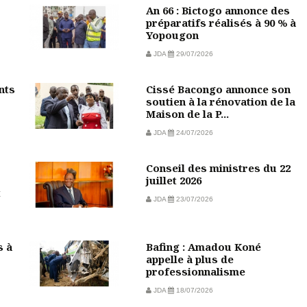
An 66 : Bictogo annonce des
préparatifs réalisés à 90 % à
Yopougon
JDA
29/07/2026
nts
Cissé Bacongo annonce son
soutien à la rénovation de la
Maison de la P...
JDA
24/07/2026
Conseil des ministres du 22
juillet 2026
t
JDA
23/07/2026
s à
Bafing : Amadou Koné
appelle à plus de
professionnalisme
JDA
18/07/2026