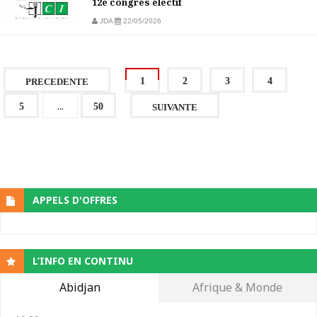
12e congrès électif
JDA
22/05/2026
1
2
3
4
PRECEDENTE
...
5
50
SUIVANTE
APPELS D'OFFRES
L’INFO EN CONTINU
Abidjan
Afrique & Monde