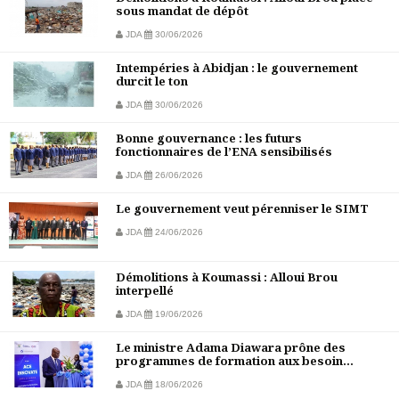
sous mandat de dépôt
JDA
30/06/2026
Intempéries à Abidjan : le gouvernement
durcit le ton
JDA
30/06/2026
Bonne gouvernance : les futurs
fonctionnaires de l’ENA sensibilisés
JDA
26/06/2026
Le gouvernement veut pérenniser le SIMT
JDA
24/06/2026
Démolitions à Koumassi : Alloui Brou
interpellé
JDA
19/06/2026
Le ministre Adama Diawara prône des
programmes de formation aux besoin...
JDA
18/06/2026