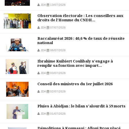
JDA
13/07/2026
Observation électorale : Les conseillers aux
droits de l’Homme du CNDH...
JDA
07/07/2026
Baccalauréat 2026 : 40,6 % de taux de réussite
national
JDA
06/07/2026
Ibrahime Kuibiert Coulibaly s'engage à
remplir sa fonction avec impart...
JDA
03/07/2026
Conseil des ministres du 1er juillet 2026
JDA
02/07/2026
Pluies à Abidjan : le bilan s’alourdit à 59 morts
JDA
01/07/2026
Démolitions à Koumassi : Alloui Brou placé