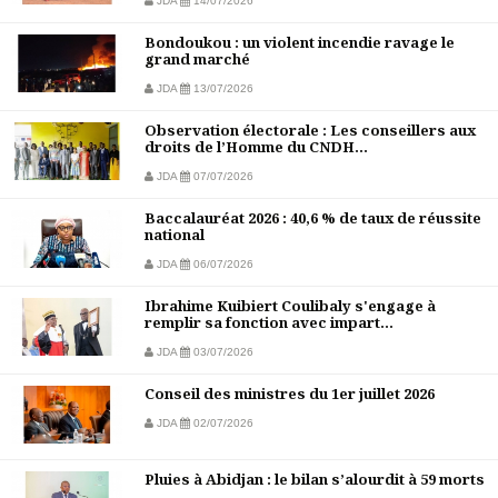
JDA
14/07/2026
Bondoukou : un violent incendie ravage le
grand marché
JDA
13/07/2026
Observation électorale : Les conseillers aux
droits de l’Homme du CNDH...
JDA
07/07/2026
Baccalauréat 2026 : 40,6 % de taux de réussite
national
JDA
06/07/2026
Ibrahime Kuibiert Coulibaly s'engage à
remplir sa fonction avec impart...
JDA
03/07/2026
Conseil des ministres du 1er juillet 2026
JDA
02/07/2026
Pluies à Abidjan : le bilan s’alourdit à 59 morts