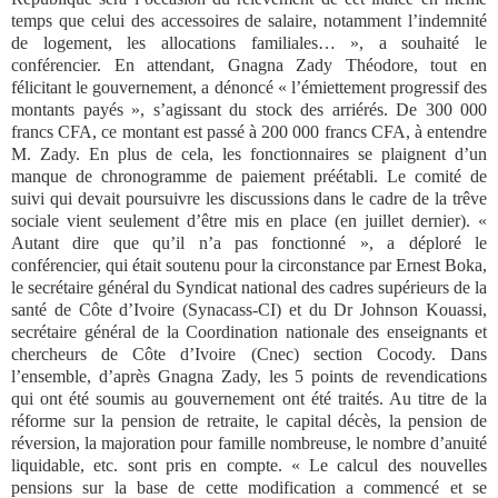
temps que celui des accessoires de salaire, notamment l’indemnité
de logement, les allocations familiales… », a souhaité le
conférencier. En attendant, Gnagna Zady Théodore, tout en
félicitant le gouvernement, a dénoncé « l’émiettement progressif des
montants payés », s’agissant du stock des arriérés. De 300 000
francs CFA, ce montant est passé à 200 000 francs CFA, à entendre
M. Zady. En plus de cela, les fonctionnaires se plaignent d’un
manque de chronogramme de paiement préétabli. Le comité de
suivi qui devait poursuivre les discussions dans le cadre de la trêve
sociale vient seulement d’être mis en place (en juillet dernier). «
Autant dire que qu’il n’a pas fonctionné », a déploré le
conférencier, qui était soutenu pour la circonstance par Ernest Boka,
le secrétaire général du Syndicat national des cadres supérieurs de la
santé de Côte d’Ivoire (Synacass-CI) et du Dr Johnson Kouassi,
secrétaire général de la Coordination nationale des enseignants et
chercheurs de Côte d’Ivoire (Cnec) section Cocody. Dans
l’ensemble, d’après Gnagna Zady, les 5 points de revendications
qui ont été soumis au gouvernement ont été traités. Au titre de la
réforme sur la pension de retraite, le capital décès, la pension de
réversion, la majoration pour famille nombreuse, le nombre d’anuité
liquidable, etc. sont pris en compte. « Le calcul des nouvelles
pensions sur la base de cette modification a commencé et se