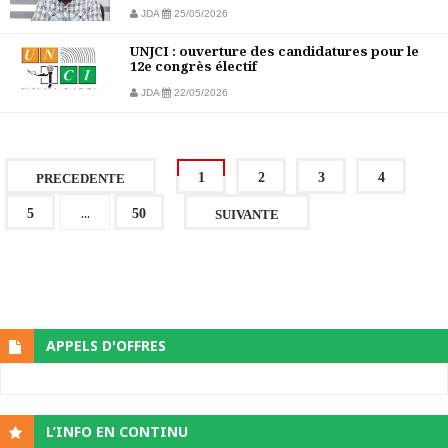
JDA
25/05/2026
UNJCI : ouverture des candidatures pour le
12e congrès électif
JDA
22/05/2026
1
2
3
4
PRECEDENTE
...
5
50
SUIVANTE
APPELS D'OFFRES
L’INFO EN CONTINU