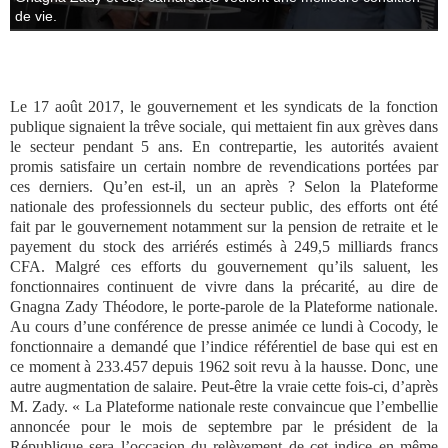
de vie.
Le 17 août 2017, le gouvernement et les syndicats de la fonction
publique signaient la trêve sociale, qui mettaient fin aux grèves dans
le secteur pendant 5 ans. En contrepartie, les autorités avaient
promis satisfaire un certain nombre de revendications portées par
ces derniers. Qu’en est-il, un an après ? Selon la Plateforme
nationale des professionnels du secteur public, des efforts ont été
fait par le gouvernement notamment sur la pension de retraite et le
payement du stock des arriérés estimés à 249,5 milliards francs
CFA. Malgré ces efforts du gouvernement qu’ils saluent, les
fonctionnaires continuent de vivre dans la précarité, au dire de
Gnagna Zady Théodore, le porte-parole de la Plateforme nationale.
Au cours d’une conférence de presse animée ce lundi à Cocody, le
fonctionnaire a demandé que l’indice référentiel de base qui est en
ce moment à 233.457 depuis 1962 soit revu à la hausse. Donc, une
autre augmentation de salaire. Peut-être la vraie cette fois-ci, d’après
M. Zady. « La Plateforme nationale reste convaincue que l’embellie
annoncée pour le mois de septembre par le président de la
République sera l’occasion du relèvement de cet indice en même