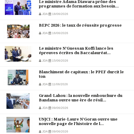
Le ministre Adama Diawara prône des
programmes de formation aux besoin...
JDA
18/06/2026
BEPC 2026 : le taux de réussite progresse
JDA
16/06/2026
Le ministre N'Guessan Koffi lance les
épreuves écrites du Baccalauréat...
JDA
15/06/2026
Blanchiment de capitaux : le PPEF durcit le
ton
JDA
11/06/2026
Grand-Lahou : la nouvelle embouchure du
Bandama ouvre une ère de résil...
JDA
09/06/2026
UNJCI : Marie-Laure N’Goran ouvre une
nouvelle page de l’histoire de l...
JDA
09/06/2026