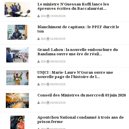
Le ministre N'Guessan Koffi lance les
épreuves écrites du Baccalauréat...
JDA
15/06/2026
Blanchiment de capitaux : le PPEF durcit le
ton
JDA
11/06/2026
Grand-Lahou : la nouvelle embouchure du
Bandama ouvre une ère de résil...
JDA
09/06/2026
UNJCI : Marie-Laure N’Goran ouvre une
nouvelle page de l’histoire de l...
JDA
09/06/2026
Conseil des Ministres du mercredi 03 juin 2026
JDA
04/06/2026
Apoutchou National condamné à trois ans de
prison ferme