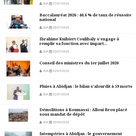
JDA
07/07/2026
Baccalauréat 2026 : 40,6 % de taux de réussite
national
JDA
06/07/2026
Ibrahime Kuibiert Coulibaly s'engage à
remplir sa fonction avec impart...
JDA
03/07/2026
Conseil des ministres du 1er juillet 2026
JDA
02/07/2026
Pluies à Abidjan : le bilan s’alourdit à 59 morts
JDA
01/07/2026
Démolitions à Koumassi : Alloui Brou placé
sous mandat de dépôt
JDA
30/06/2026
Intempéries à Abidjan : le gouvernement