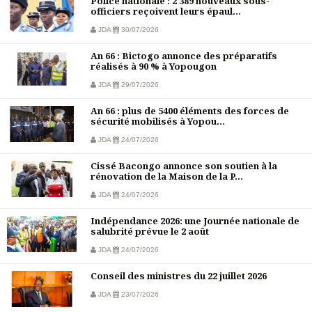
Police nationale : 2 389 nouveaux sous-
officiers reçoivent leurs épaul...
JDA
30/07/2026
An 66 : Bictogo annonce des préparatifs
réalisés à 90 % à Yopougon
JDA
29/07/2026
An 66 : plus de 5400 éléments des forces de
sécurité mobilisés à Yopou...
JDA
24/07/2026
Cissé Bacongo annonce son soutien à la
rénovation de la Maison de la P...
JDA
24/07/2026
Indépendance 2026: une Journée nationale de
salubrité prévue le 2 août
JDA
24/07/2026
Conseil des ministres du 22 juillet 2026
JDA
23/07/2026