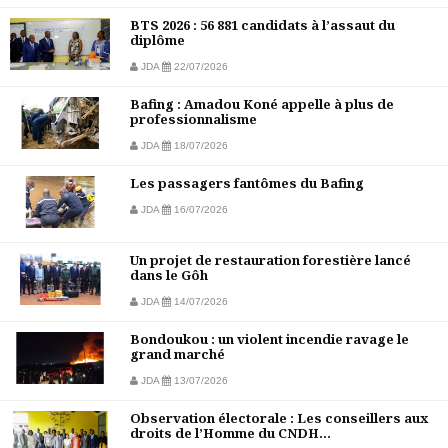
BTS 2026 : 56 881 candidats à l’assaut du
diplôme
JDA
22/07/2026
Bafing : Amadou Koné appelle à plus de
professionnalisme
JDA
18/07/2026
Les passagers fantômes du Bafing
JDA
16/07/2026
Un projet de restauration forestière lancé
dans le Gôh
JDA
14/07/2026
Bondoukou : un violent incendie ravage le
grand marché
JDA
13/07/2026
Observation électorale : Les conseillers aux
droits de l’Homme du CNDH...