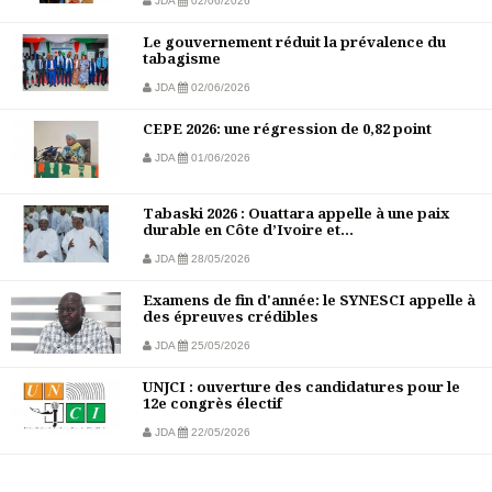
JDA
02/06/2026
Le gouvernement réduit la prévalence du
tabagisme
JDA
02/06/2026
CEPE 2026: une régression de 0,82 point
JDA
01/06/2026
Tabaski 2026 : Ouattara appelle à une paix
durable en Côte d’Ivoire et...
JDA
28/05/2026
Examens de fin d'année: le SYNESCI appelle à
des épreuves crédibles
JDA
25/05/2026
UNJCI : ouverture des candidatures pour le
12e congrès électif
JDA
22/05/2026