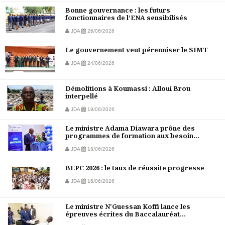
Bonne gouvernance : les futurs
fonctionnaires de l’ENA sensibilisés
JDA
26/06/2026
Le gouvernement veut pérenniser le SIMT
JDA
24/06/2026
Démolitions à Koumassi : Alloui Brou
interpellé
JDA
19/06/2026
Le ministre Adama Diawara prône des
programmes de formation aux besoin...
JDA
18/06/2026
BEPC 2026 : le taux de réussite progresse
JDA
16/06/2026
Le ministre N'Guessan Koffi lance les
épreuves écrites du Baccalauréat...