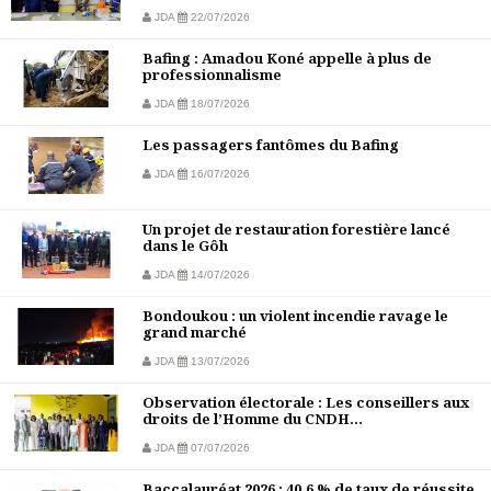
JDA
22/07/2026
Bafing : Amadou Koné appelle à plus de
professionnalisme
JDA
18/07/2026
Les passagers fantômes du Bafing
JDA
16/07/2026
Un projet de restauration forestière lancé
dans le Gôh
JDA
14/07/2026
Bondoukou : un violent incendie ravage le
grand marché
JDA
13/07/2026
Observation électorale : Les conseillers aux
droits de l’Homme du CNDH...
JDA
07/07/2026
Baccalauréat 2026 : 40,6 % de taux de réussite