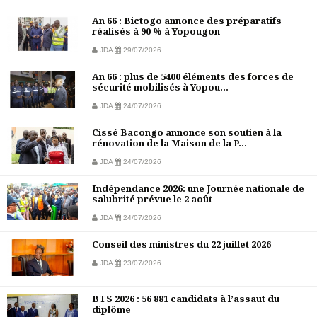
An 66 : Bictogo annonce des préparatifs
réalisés à 90 % à Yopougon
JDA
29/07/2026
An 66 : plus de 5400 éléments des forces de
sécurité mobilisés à Yopou...
JDA
24/07/2026
Cissé Bacongo annonce son soutien à la
rénovation de la Maison de la P...
JDA
24/07/2026
Indépendance 2026: une Journée nationale de
salubrité prévue le 2 août
JDA
24/07/2026
Conseil des ministres du 22 juillet 2026
JDA
23/07/2026
BTS 2026 : 56 881 candidats à l’assaut du
diplôme