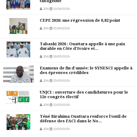
tabagisme
JDA
02/06/2026
CEPE 2026: une régression de 0,82 point
JDA
01/06/2026
Tabaski 2026 : Ouattara appelle à une paix
durable en Côte d’Ivoire et...
JDA
28/05/2026
Examens de fin d'année: le SYNESCI appelle à
des épreuves crédibles
JDA
25/05/2026
UNJCI : ouverture des candidatures pour le
12e congrès électif
JDA
22/05/2026
Téné Birahima Ouattara renforce l’outil de
défense des FACI dans le No...
JDA
22/05/2026