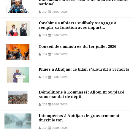
national
JDA
06/07/2026
Ibrahime Kuibiert Coulibaly s'engage à
remplir sa fonction avec impart...
JDA
03/07/2026
Conseil des ministres du 1er juillet 2026
JDA
02/07/2026
Pluies à Abidjan : le bilan s’alourdit à 59 morts
JDA
01/07/2026
Démolitions à Koumassi : Alloui Brou placé
sous mandat de dépôt
JDA
30/06/2026
Intempéries à Abidjan : le gouvernement
durcit le ton
JDA
30/06/2026