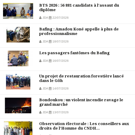
BTS 2026 : 56 881 candidats à l’assaut du
diplôme
JDA
22/07/2026
Bafing : Amadou Koné appelle à plus de
professionnalisme
JDA
18/07/2026
Les passagers fantômes du Bafing
JDA
16/07/2026
Un projet de restauration forestière lancé
dans le Gôh
JDA
14/07/2026
Bondoukou : un violent incendie ravage le
grand marché
JDA
13/07/2026
Observation électorale : Les conseillers aux
droits de l’Homme du CNDH...