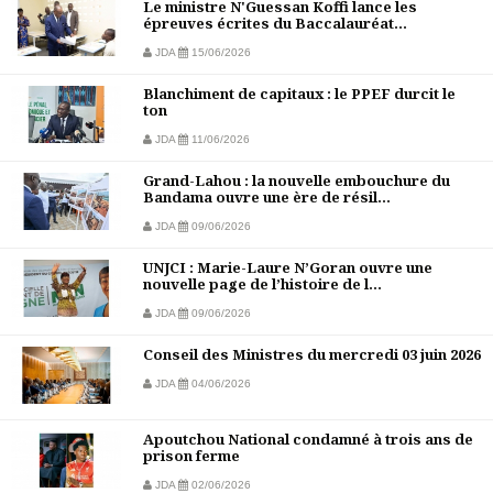
Le ministre N'Guessan Koffi lance les
épreuves écrites du Baccalauréat...
JDA
15/06/2026
Blanchiment de capitaux : le PPEF durcit le
ton
JDA
11/06/2026
Grand-Lahou : la nouvelle embouchure du
Bandama ouvre une ère de résil...
JDA
09/06/2026
UNJCI : Marie-Laure N’Goran ouvre une
nouvelle page de l’histoire de l...
JDA
09/06/2026
Conseil des Ministres du mercredi 03 juin 2026
JDA
04/06/2026
Apoutchou National condamné à trois ans de
prison ferme
JDA
02/06/2026