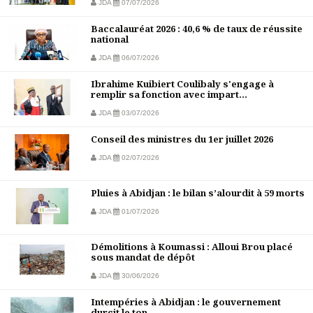
JDA
07/07/2026
Baccalauréat 2026 : 40,6 % de taux de réussite
national
JDA
06/07/2026
Ibrahime Kuibiert Coulibaly s'engage à
remplir sa fonction avec impart...
JDA
03/07/2026
Conseil des ministres du 1er juillet 2026
JDA
02/07/2026
Pluies à Abidjan : le bilan s’alourdit à 59 morts
JDA
01/07/2026
Démolitions à Koumassi : Alloui Brou placé
sous mandat de dépôt
JDA
30/06/2026
Intempéries à Abidjan : le gouvernement
durcit le ton