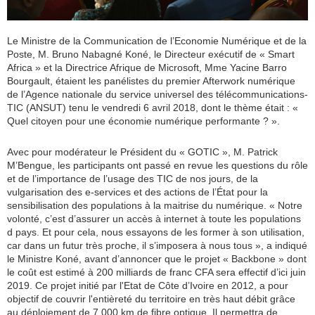
Le Ministre
de la Communication de l’Economie Numérique et de la
Poste, M. Bruno Nabagné Koné, le Directeur exécutif de « Smart
Africa » et la Directrice Afrique de Microsoft, Mme Yacine Barro
Bourgault, étaient les panélistes du premier Afterwork numérique
de l’Agence nationale du service universel des télécommunications-
TIC (ANSUT) tenu le vendredi 6 avril 2018, dont le thème était : «
Quel citoyen pour une économie numérique performante ? ».
Avec pour modérateur le Président du « GOTIC », M. Patrick
M’Bengue, les participants ont passé en revue les questions du rôle
et de l’importance de l’usage des TIC de nos jours, de la
vulgarisation des e-services et des actions de l’État pour la
sensibilisation des populations à la maitrise du numérique. « Notre
volonté, c’est d’assurer un accès à internet à toute les populations
d pays. Et pour cela, nous essayons de les former à son utilisation,
car dans un futur très proche, il s’imposera à nous tous », a indiqué
le Ministre Koné, avant d’annoncer que le projet « Backbone » dont
le coût est estimé à 200 milliards de franc CFA sera effectif d’ici juin
2019. Ce projet
initié par l'Etat de Côte d’Ivoire en 2012, a pour
objectif de couvrir l'entièreté du territoire en
très
haut débit grâce
au déploiement de 7 000 km de fibre optique. Il permettra de