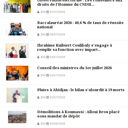
Observation électorale : Les conseillers aux
droits de l’Homme du CNDH...
JDA
07/07/2026
Baccalauréat 2026 : 40,6 % de taux de réussite
national
JDA
06/07/2026
Ibrahime Kuibiert Coulibaly s'engage à
remplir sa fonction avec impart...
JDA
03/07/2026
Conseil des ministres du 1er juillet 2026
JDA
02/07/2026
Pluies à Abidjan : le bilan s’alourdit à 59 morts
JDA
01/07/2026
Démolitions à Koumassi : Alloui Brou placé
sous mandat de dépôt
JDA
30/06/2026