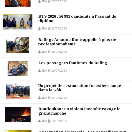
JDA
23/07/2026
BTS 2026 : 56 881 candidats à l’assaut du
diplôme
JDA
22/07/2026
Bafing : Amadou Koné appelle à plus de
professionnalisme
JDA
18/07/2026
Les passagers fantômes du Bafing
JDA
16/07/2026
Un projet de restauration forestière lancé
dans le Gôh
JDA
14/07/2026
Bondoukou : un violent incendie ravage le
grand marché
JDA
13/07/2026