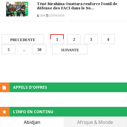
Téné Birahima Ouattara renforce l’outil de
défense des FACI dans le No...
JDA
22/05/2026
1
2
3
4
PRECEDENTE
...
5
50
SUIVANTE
APPELS D'OFFRES
L’INFO EN CONTINU
Abidjan
Afrique & Monde