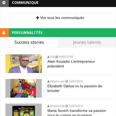
COMMUNIQUE
Voir tous les communiqués
PERSONNALITÉS
Success stories
Jeunes talents
JDA
03/05/2018
Alain Kouadio L’entrepreneur
polyvalent
afripriz.com
12/07/2016
Elizabeth Ojelua ou la passion de
bricoler
afripriz.com
12/07/2016
Maria Sovich transforme sa passion
pour la cuisine en business