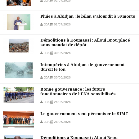
JDA
02/07/2026
Pluies à Abidjan : le bilan s’alourdit à 59 morts
JDA
01/07/2026
Démolitions à Koumassi : Alloui Brou placé
sous mandat de dépôt
JDA
30/06/2026
Intempéries à Abidjan : le gouvernement
durcit le ton
JDA
30/06/2026
Bonne gouvernance : les futurs
fonctionnaires de l’ENA sensibilisés
JDA
26/06/2026
Le gouvernement veut pérenniser le SIMT
JDA
24/06/2026
Démolitions à Koumassi : Alloui Brou