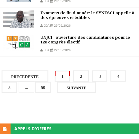
JDA
28/05/2026
Examens de fin d'année: le SYNESCI appelle à
des épreuves crédibles
JDA
25/05/2026
UNJCI : ouverture des candidatures pour le
12e congrès électif
JDA
22/05/2026
1
2
3
4
PRECEDENTE
...
5
50
SUIVANTE
APPELS D'OFFRES