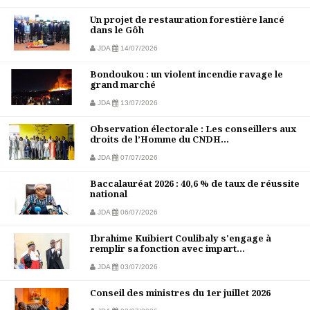
Un projet de restauration forestière lancé
dans le Gôh
JDA
14/07/2026
Bondoukou : un violent incendie ravage le
grand marché
JDA
13/07/2026
Observation électorale : Les conseillers aux
droits de l’Homme du CNDH...
JDA
07/07/2026
Baccalauréat 2026 : 40,6 % de taux de réussite
national
JDA
06/07/2026
Ibrahime Kuibiert Coulibaly s'engage à
remplir sa fonction avec impart...
JDA
03/07/2026
Conseil des ministres du 1er juillet 2026