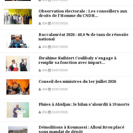
Observation électorale : Les conseillers aux
droits de l’Homme du CNDH...
JDA
07/07/2026
Baccalauréat 2026 : 40,6 % de taux de réussite
national
JDA
06/07/2026
Ibrahime Kuibiert Coulibaly s'engage à
remplir sa fonction avec impart...
JDA
03/07/2026
Conseil des ministres du 1er juillet 2026
JDA
02/07/2026
Pluies à Abidjan : le bilan s’alourdit à 59 morts
JDA
01/07/2026
Démolitions à Koumassi : Alloui Brou placé
sous mandat de dépôt