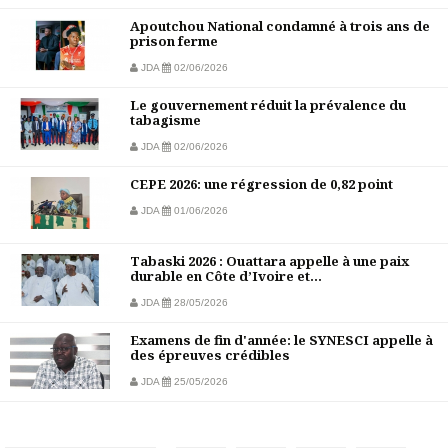
Apoutchou National condamné à trois ans de
prison ferme
JDA
02/06/2026
Le gouvernement réduit la prévalence du
tabagisme
JDA
02/06/2026
CEPE 2026: une régression de 0,82 point
JDA
01/06/2026
Tabaski 2026 : Ouattara appelle à une paix
durable en Côte d’Ivoire et...
JDA
28/05/2026
Examens de fin d'année: le SYNESCI appelle à
des épreuves crédibles
JDA
25/05/2026