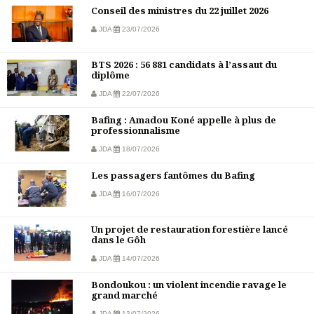
Conseil des ministres du 22 juillet 2026
JDA
23/07/2026
BTS 2026 : 56 881 candidats à l’assaut du
diplôme
JDA
22/07/2026
Bafing : Amadou Koné appelle à plus de
professionnalisme
JDA
18/07/2026
Les passagers fantômes du Bafing
JDA
16/07/2026
Un projet de restauration forestière lancé
dans le Gôh
JDA
14/07/2026
Bondoukou : un violent incendie ravage le
grand marché
JDA
13/07/2026