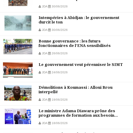
JDA
30/06/2026
Intempéries à Abidjan : le gouvernement
durcit le ton
JDA
30/06/2026
Bonne gouvernance : les futurs
fonctionnaires de l’ENA sensibilisés
JDA
26/06/2026
Le gouvernement veut pérenniser le SIMT
JDA
24/06/2026
Démolitions à Koumassi : Alloui Brou
interpellé
JDA
19/06/2026
Le ministre Adama Diawara prône des
programmes de formation aux besoin...
JDA
18/06/2026