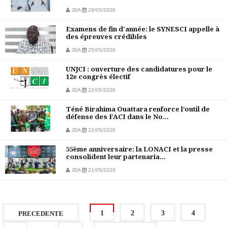
JDA
28/05/2026
Examens de fin d'année: le SYNESCI appelle à
des épreuves crédibles
JDA
25/05/2026
UNJCI : ouverture des candidatures pour le
12e congrès électif
JDA
22/05/2026
Téné Birahima Ouattara renforce l’outil de
défense des FACI dans le No...
JDA
22/05/2026
55ème anniversaire: la LONACI et la presse
consolident leur partenaria...
JDA
21/05/2026
1
2
3
4
PRECEDENTE