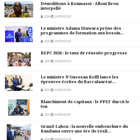
Démolitions à Koumassi : Alloui Brou
interpellé
JDA
19/06/2026
Le ministre Adama Diawara prône des
programmes de formation aux besoin...
JDA
18/06/2026
BEPC 2026 : le taux de réussite progresse
JDA
16/06/2026
Le ministre N'Guessan Koffi lance les
épreuves écrites du Baccalauréat...
JDA
15/06/2026
Blanchiment de capitaux : le PPEF durcit le
ton
JDA
11/06/2026
Grand-Lahou : la nouvelle embouchure du
Bandama ouvre une ère de résil...
JDA
09/06/2026