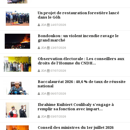
Un projet de restauration forestière lancé
dans le Gôh
JDA
14/07/2026
Bondoukou : un violent incendie ravage le
grand marché
JDA
13/07/2026
Observation électorale : Les conseillers aux
droits de l’Homme du CNDH...
JDA
07/07/2026
Baccalauréat 2026 : 40,6 % de taux de réussite
national
JDA
06/07/2026
Ibrahime Kuibiert Coulibaly s'engage à
remplir sa fonction avec impart...
JDA
03/07/2026
Conseil des ministres du 1er juillet 2026