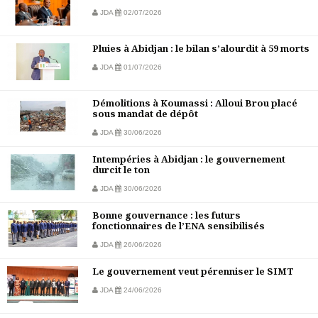
JDA
02/07/2026
Pluies à Abidjan : le bilan s’alourdit à 59 morts
JDA
01/07/2026
Démolitions à Koumassi : Alloui Brou placé
sous mandat de dépôt
JDA
30/06/2026
Intempéries à Abidjan : le gouvernement
durcit le ton
JDA
30/06/2026
Bonne gouvernance : les futurs
fonctionnaires de l’ENA sensibilisés
JDA
26/06/2026
Le gouvernement veut pérenniser le SIMT
JDA
24/06/2026