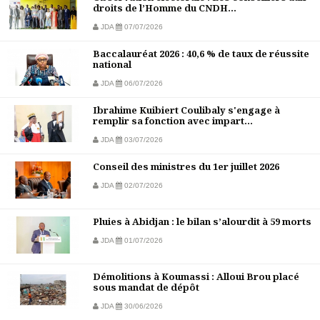
droits de l’Homme du CNDH...
JDA
07/07/2026
Baccalauréat 2026 : 40,6 % de taux de réussite
national
JDA
06/07/2026
Ibrahime Kuibiert Coulibaly s'engage à
remplir sa fonction avec impart...
JDA
03/07/2026
Conseil des ministres du 1er juillet 2026
JDA
02/07/2026
Pluies à Abidjan : le bilan s’alourdit à 59 morts
JDA
01/07/2026
Démolitions à Koumassi : Alloui Brou placé
sous mandat de dépôt
JDA
30/06/2026