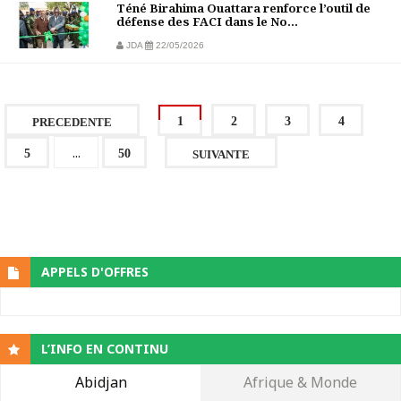
Téné Birahima Ouattara renforce l’outil de
défense des FACI dans le No...
JDA
22/05/2026
1
2
3
4
PRECEDENTE
...
5
50
SUIVANTE
APPELS D'OFFRES
L’INFO EN CONTINU
Abidjan
Afrique & Monde