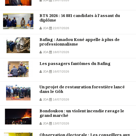
JDA
23/07/2026
BTS 2026 : 56 881 candidats à l’assaut du
diplôme
JDA
22/07/2026
Bafing : Amadou Koné appelle à plus de
professionnalisme
JDA
18/07/2026
Les passagers fantômes du Bafing
JDA
16/07/2026
Un projet de restauration forestière lancé
dans le Gôh
JDA
14/07/2026
Bondoukou : un violent incendie ravage le
grand marché
JDA
13/07/2026
Observation électorale : Les conseillers aux