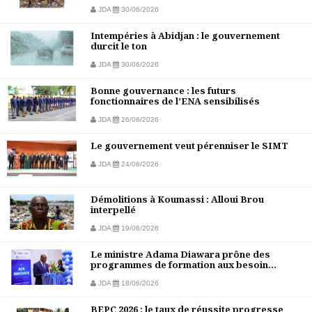
JDA
30/06/2026
Intempéries à Abidjan : le gouvernement
durcit le ton
JDA
30/06/2026
Bonne gouvernance : les futurs
fonctionnaires de l’ENA sensibilisés
JDA
26/06/2026
Le gouvernement veut pérenniser le SIMT
JDA
24/06/2026
Démolitions à Koumassi : Alloui Brou
interpellé
JDA
19/06/2026
Le ministre Adama Diawara prône des
programmes de formation aux besoin...
JDA
18/06/2026
BEPC 2026 : le taux de réussite progresse