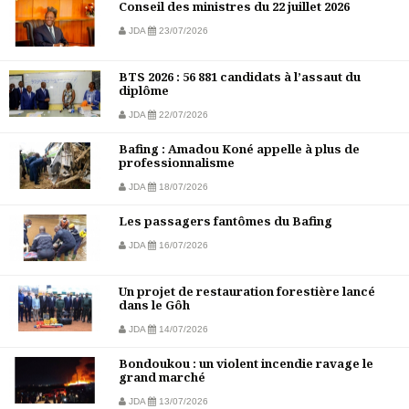
Conseil des ministres du 22 juillet 2026
JDA
23/07/2026
BTS 2026 : 56 881 candidats à l’assaut du
diplôme
JDA
22/07/2026
Bafing : Amadou Koné appelle à plus de
professionnalisme
JDA
18/07/2026
Les passagers fantômes du Bafing
JDA
16/07/2026
Un projet de restauration forestière lancé
dans le Gôh
JDA
14/07/2026
Bondoukou : un violent incendie ravage le
grand marché
JDA
13/07/2026