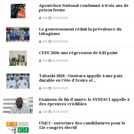
Apoutchou National condamné à trois ans de
prison ferme
JDA
02/06/2026
Le gouvernement réduit la prévalence du
tabagisme
JDA
02/06/2026
CEPE 2026: une régression de 0,82 point
JDA
01/06/2026
Tabaski 2026 : Ouattara appelle à une paix
durable en Côte d’Ivoire et...
JDA
28/05/2026
Examens de fin d'année: le SYNESCI appelle à
des épreuves crédibles
JDA
25/05/2026
UNJCI : ouverture des candidatures pour le
12e congrès électif