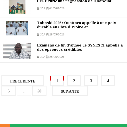
CEPE 2026: une régression de 0,82 point
JDA
01/06/2026
Tabaski 2026 : Ouattara appelle à une paix
durable en Côte d’Ivoire et...
JDA
28/05/2026
Examens de fin d'année: le SYNESCI appelle à
des épreuves crédibles
JDA
25/05/2026
1
2
3
4
PRECEDENTE
...
5
50
SUIVANTE