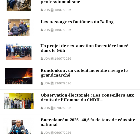
professionnalisme
JDA
18/07/2026
Les passagers fantômes du Bafing
JDA
16/07/2026
Un projet de restauration forestière lancé
dans le Gôh
JDA
14/07/2026
Bondoukou : un violent incendie ravage le
grand marché
JDA
13/07/2026
Observation électorale : Les conseillers aux
droits de l’Homme du CNDH...
JDA
07/07/2026
Baccalauréat 2026 : 40,6 % de taux de réussite
national
JDA
06/07/2026