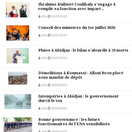
Ibrahime Kuibiert Coulibaly s'engage à
remplir sa fonction avec impart...
JDA
03/07/2026
Conseil des ministres du 1er juillet 2026
JDA
02/07/2026
Pluies à Abidjan : le bilan s’alourdit à 59 morts
JDA
01/07/2026
Démolitions à Koumassi : Alloui Brou placé
sous mandat de dépôt
JDA
30/06/2026
Intempéries à Abidjan : le gouvernement
durcit le ton
JDA
30/06/2026
Bonne gouvernance : les futurs
fonctionnaires de l’ENA sensibilisés
JDA
26/06/2026