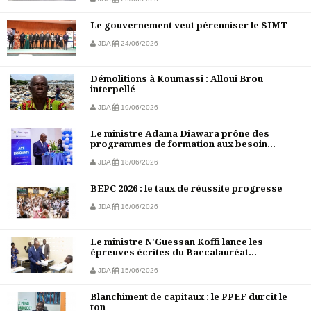
Le gouvernement veut pérenniser le SIMT
JDA
24/06/2026
Démolitions à Koumassi : Alloui Brou
interpellé
JDA
19/06/2026
Le ministre Adama Diawara prône des
programmes de formation aux besoin...
JDA
18/06/2026
BEPC 2026 : le taux de réussite progresse
JDA
16/06/2026
Le ministre N'Guessan Koffi lance les
épreuves écrites du Baccalauréat...
JDA
15/06/2026
Blanchiment de capitaux : le PPEF durcit le
ton