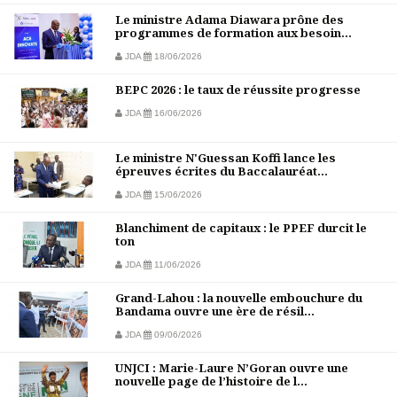
Le ministre Adama Diawara prône des
programmes de formation aux besoin...
JDA
18/06/2026
BEPC 2026 : le taux de réussite progresse
JDA
16/06/2026
Le ministre N'Guessan Koffi lance les
épreuves écrites du Baccalauréat...
JDA
15/06/2026
Blanchiment de capitaux : le PPEF durcit le
ton
JDA
11/06/2026
Grand-Lahou : la nouvelle embouchure du
Bandama ouvre une ère de résil...
JDA
09/06/2026
UNJCI : Marie-Laure N’Goran ouvre une
nouvelle page de l’histoire de l...