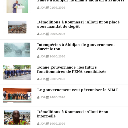
Pluies à Abidjan : le bilan s’alourdit à 59 morts
JDA
01/07/2026
Démolitions à Koumassi : Alloui Brou placé
sous mandat de dépôt
JDA
30/06/2026
Intempéries à Abidjan : le gouvernement
durcit le ton
JDA
30/06/2026
Bonne gouvernance : les futurs
fonctionnaires de l’ENA sensibilisés
JDA
26/06/2026
Le gouvernement veut pérenniser le SIMT
JDA
24/06/2026
Démolitions à Koumassi : Alloui Brou
interpellé
JDA
19/06/2026