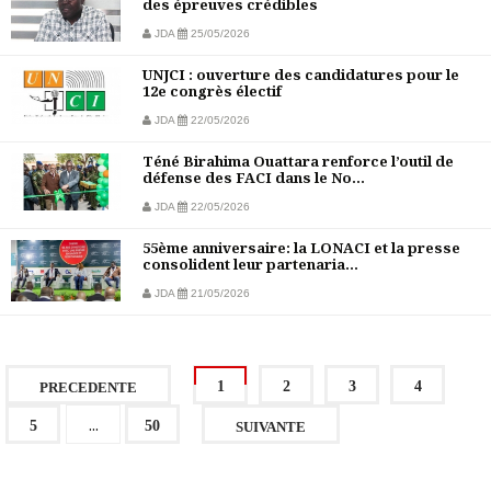
des épreuves crédibles
JDA
25/05/2026
UNJCI : ouverture des candidatures pour le
12e congrès électif
JDA
22/05/2026
Téné Birahima Ouattara renforce l’outil de
défense des FACI dans le No...
JDA
22/05/2026
55ème anniversaire: la LONACI et la presse
consolident leur partenaria...
JDA
21/05/2026
1
2
3
4
PRECEDENTE
...
5
50
SUIVANTE