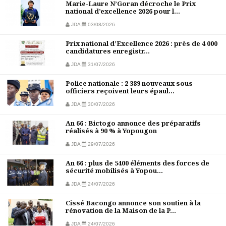
Marie-Laure N’Goran décroche le Prix
national d’excellence 2026 pour l...
JDA
03/08/2026
Prix national d’Excellence 2026 : près de 4 000
candidatures enregistr...
JDA
31/07/2026
Police nationale : 2 389 nouveaux sous-
officiers reçoivent leurs épaul...
JDA
30/07/2026
An 66 : Bictogo annonce des préparatifs
réalisés à 90 % à Yopougon
JDA
29/07/2026
An 66 : plus de 5400 éléments des forces de
sécurité mobilisés à Yopou...
JDA
24/07/2026
Cissé Bacongo annonce son soutien à la
rénovation de la Maison de la P...
JDA
24/07/2026