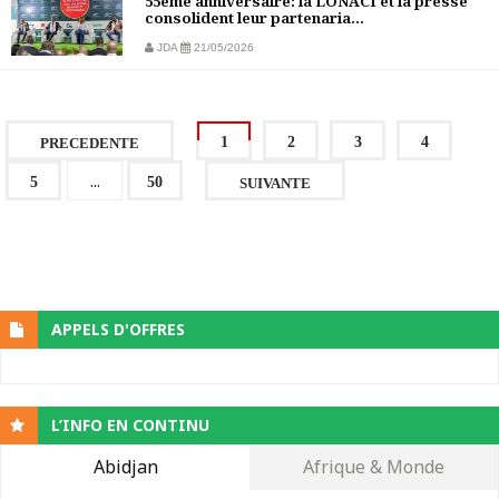
55ème anniversaire: la LONACI et la presse
consolident leur partenaria...
JDA
21/05/2026
1
2
3
4
PRECEDENTE
...
5
50
SUIVANTE
APPELS D'OFFRES
L’INFO EN CONTINU
Abidjan
Afrique & Monde