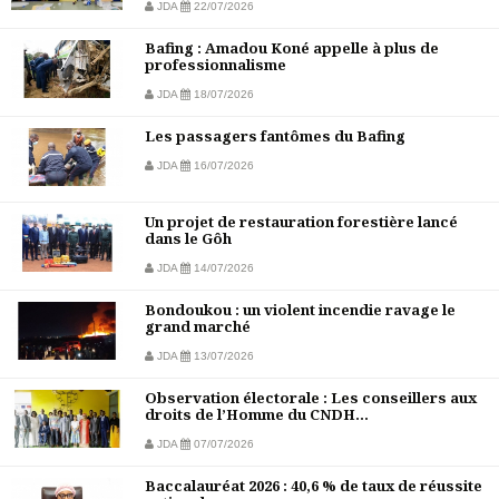
JDA
22/07/2026
Bafing : Amadou Koné appelle à plus de
professionnalisme
JDA
18/07/2026
Les passagers fantômes du Bafing
JDA
16/07/2026
Un projet de restauration forestière lancé
dans le Gôh
JDA
14/07/2026
Bondoukou : un violent incendie ravage le
grand marché
JDA
13/07/2026
Observation électorale : Les conseillers aux
droits de l’Homme du CNDH...
JDA
07/07/2026
Baccalauréat 2026 : 40,6 % de taux de réussite