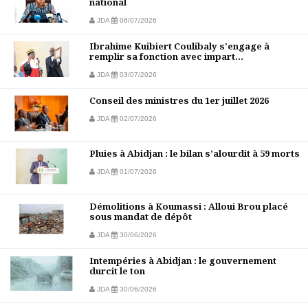
national
JDA
06/07/2026
Ibrahime Kuibiert Coulibaly s'engage à
remplir sa fonction avec impart...
JDA
03/07/2026
Conseil des ministres du 1er juillet 2026
JDA
02/07/2026
Pluies à Abidjan : le bilan s’alourdit à 59 morts
JDA
01/07/2026
Démolitions à Koumassi : Alloui Brou placé
sous mandat de dépôt
JDA
30/06/2026
Intempéries à Abidjan : le gouvernement
durcit le ton
JDA
30/06/2026