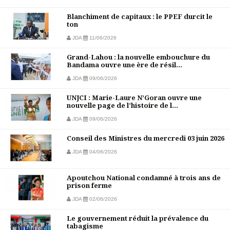
Blanchiment de capitaux : le PPEF durcit le
ton
JDA
11/06/2026
Grand-Lahou : la nouvelle embouchure du
Bandama ouvre une ère de résil...
JDA
09/06/2026
UNJCI : Marie-Laure N’Goran ouvre une
nouvelle page de l’histoire de l...
JDA
09/06/2026
Conseil des Ministres du mercredi 03 juin 2026
JDA
04/06/2026
Apoutchou National condamné à trois ans de
prison ferme
JDA
02/06/2026
Le gouvernement réduit la prévalence du
tabagisme