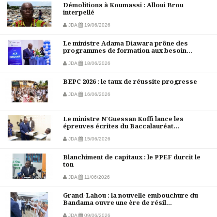
Démolitions à Koumassi : Alloui Brou
interpellé
JDA
19/06/2026
Le ministre Adama Diawara prône des
programmes de formation aux besoin...
JDA
18/06/2026
BEPC 2026 : le taux de réussite progresse
JDA
16/06/2026
Le ministre N'Guessan Koffi lance les
épreuves écrites du Baccalauréat...
JDA
15/06/2026
Blanchiment de capitaux : le PPEF durcit le
ton
JDA
11/06/2026
Grand-Lahou : la nouvelle embouchure du
Bandama ouvre une ère de résil...
JDA
09/06/2026