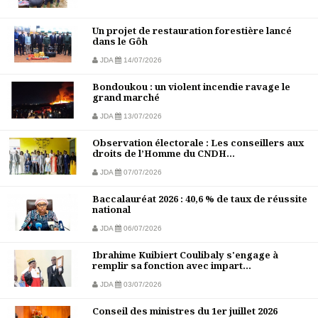
Un projet de restauration forestière lancé
dans le Gôh
JDA
14/07/2026
Bondoukou : un violent incendie ravage le
grand marché
JDA
13/07/2026
Observation électorale : Les conseillers aux
droits de l’Homme du CNDH...
JDA
07/07/2026
Baccalauréat 2026 : 40,6 % de taux de réussite
national
JDA
06/07/2026
Ibrahime Kuibiert Coulibaly s'engage à
remplir sa fonction avec impart...
JDA
03/07/2026
Conseil des ministres du 1er juillet 2026