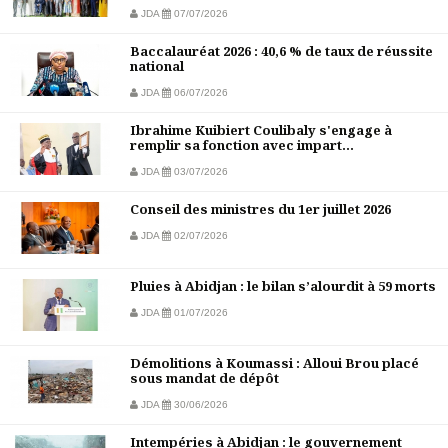
JDA
07/07/2026
Baccalauréat 2026 : 40,6 % de taux de réussite
national
JDA
06/07/2026
Ibrahime Kuibiert Coulibaly s'engage à
remplir sa fonction avec impart...
JDA
03/07/2026
Conseil des ministres du 1er juillet 2026
JDA
02/07/2026
Pluies à Abidjan : le bilan s’alourdit à 59 morts
JDA
01/07/2026
Démolitions à Koumassi : Alloui Brou placé
sous mandat de dépôt
JDA
30/06/2026
Intempéries à Abidjan : le gouvernement