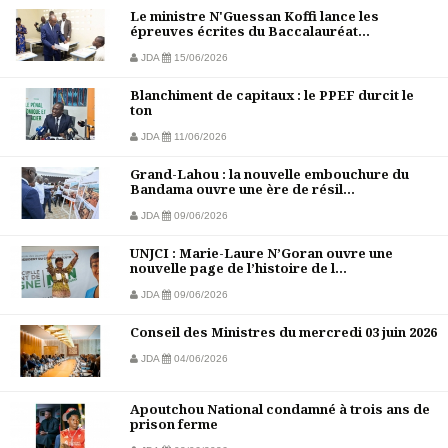
Le ministre N'Guessan Koffi lance les
épreuves écrites du Baccalauréat...
JDA
15/06/2026
Blanchiment de capitaux : le PPEF durcit le
ton
JDA
11/06/2026
Grand-Lahou : la nouvelle embouchure du
Bandama ouvre une ère de résil...
JDA
09/06/2026
UNJCI : Marie-Laure N’Goran ouvre une
nouvelle page de l’histoire de l...
JDA
09/06/2026
Conseil des Ministres du mercredi 03 juin 2026
JDA
04/06/2026
Apoutchou National condamné à trois ans de
prison ferme