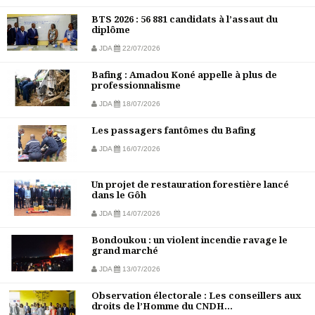
BTS 2026 : 56 881 candidats à l’assaut du
diplôme
JDA
22/07/2026
Bafing : Amadou Koné appelle à plus de
professionnalisme
JDA
18/07/2026
Les passagers fantômes du Bafing
JDA
16/07/2026
Un projet de restauration forestière lancé
dans le Gôh
JDA
14/07/2026
Bondoukou : un violent incendie ravage le
grand marché
JDA
13/07/2026
Observation électorale : Les conseillers aux
droits de l’Homme du CNDH...