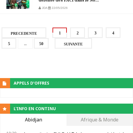
défense des FACI dans le No...
JDA
22/05/2026
1
2
3
4
PRECEDENTE
...
5
50
SUIVANTE
APPELS D'OFFRES
L’INFO EN CONTINU
Abidjan
Afrique & Monde