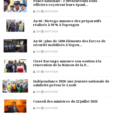
Police nationale : 2 389 nouveaux sous-
officiers reçoivent leurs épaul...
JDA
30/07/2026
An 66 : Bictogo annonce des préparatifs
réalisés à 90 % à Yopougon
JDA
29/07/2026
An 66 : plus de 5400 éléments des forces de
sécurité mobilisés à Yopou...
JDA
24/07/2026
Cissé Bacongo annonce son soutien à la
rénovation de la Maison de la P...
JDA
24/07/2026
Indépendance 2026: une Journée nationale de
salubrité prévue le 2 août
JDA
24/07/2026
Conseil des ministres du 22 juillet 2026
JDA
23/07/2026