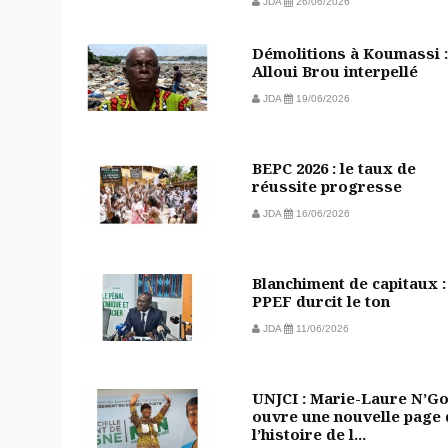
JDA
26/06/2026
Démolitions à Koumassi :
Alloui Brou interpellé
JDA
19/06/2026
BEPC 2026 : le taux de
réussite progresse
JDA
16/06/2026
Blanchiment de capitaux :
PPEF durcit le ton
JDA
11/06/2026
UNJCI : Marie-Laure N’G
ouvre une nouvelle page 
l’histoire de l...