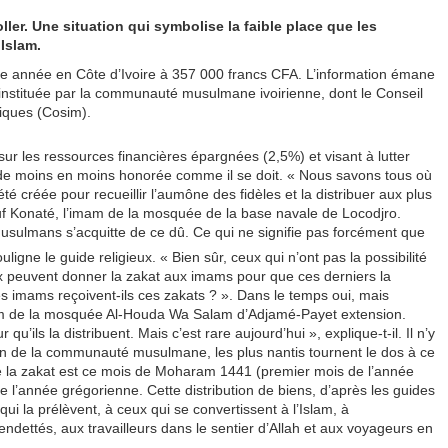
ler. Une situation qui symbolise la faible place que les
Islam.
 cette année en Côte d’Ivoire à 357 000 francs CFA. L’information émane
, instituée par la communauté musulmane ivoirienne, dont le Conseil
iques (Cosim).
 les ressources financières épargnées (2,5%) et visant à lutter
 de moins en moins honorée comme il se doit. « Nous savons tous où
été créée pour recueillir l’aumône des fidèles et la distribuer aux plus
uf Konaté, l’imam de la mosquée de la base navale de Locodjro.
musulmans s’acquitte de ce dû. Ce qui ne signifie pas forcément que
ouligne le guide religieux. « Bien sûr, ceux qui n’ont pas la possibilité
x peuvent donner la zakat aux imams pour que ces derniers la
es imams reçoivent-ils ces zakats ? ». Dans le temps oui, mais
imam de la mosquée Al-Houda Wa Salam d’Adjamé-Payet extension.
’ils la distribuent. Mais c’est rare aujourd’hui », explique-t-il. Il n’y
sein de la communauté musulmane, les plus nantis tournent le dos à ce
r de la zakat est ce mois de Moharam 1441 (premier mois de l’année
l’année grégorienne. Cette distribution de biens, d’après les guides
qui la prélèvent, à ceux qui se convertissent à l’Islam, à
ndettés, aux travailleurs dans le sentier d’Allah et aux voyageurs en