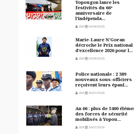
Yopougon lance les
festivités du 66ᵉ
anniversaire de
l’indépenda...
JDA
04/08/2026
Marie-Laure N’Goran
décroche le Prix national
d’excellence 2026 pour l...
JDA
03/08/2026
Police nationale : 2 389
nouveaux sous-officiers
reçoivent leurs épaul...
JDA
30/07/2026
An 66 : plus de 5400 éléme
des forces de sécurité
mobilisés à Yopou...
JDA
24/07/2026