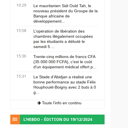
10:29
Le mauritanien Sidi Ould Tah, le
nouveau président du Groupe de la
Banque africaine de
développement...
15:58
L’opération de libération des
chambres illégalement occupées
par les étudiants a débuté le
samedi 5 ...
15:36
Trente-cinq millions de francs CFA
(35 000 000 FCFA), c'est le coût
d'un équipement médical offert p...
15:31
Le Stade d’Abidjan a réalisé une
bonne performance au stade Félix
Houphouët-Boigny avec 2 buts à 0
g...
Toute l'info en continu
L’HEBDO - ÉDITION DU 19/12/2024