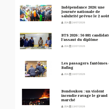
Indépendance 2026: une
Journée nationale de
salubrité prévue le 2 aoû
JDA
24/07/2026
BTS 2026 : 56 881 candidat
l’assaut du diplôme
JDA
22/07/2026
Les passagers fantômes
Bafing
JDA
16/07/2026
Bondoukou : un violent
incendie ravage le grand
marché
JDA
13/07/2026