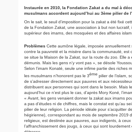
Instaurée en 2010, la Fondation Zakat a du mal à décol
musulmans accordent aujourd’hui au 3ème pilier de l’
On le sait, le seuil d’imposition pour la zakat a été fixé
de la Fondation Zakat, une association à but non lucratif
supérieur des imams, des mosquées et des affaires islam
Problèmes
Cette aumône légale, imposée annuellement sur
contre la pauvreté et la misère dans la communauté, est
se situe la Maison de la Zakat, sur la route du zoo. Elle a 
démunis. Mais les gens n’y vont pas », se désole Yousso
Selon l’imam Konaté, seule une infime partie des riches 
ème
les musulmans n’honorent pas le 3
pilier de l’islam, s
de s’adresser directement aux pauvres et aux nécessiteu
distribuent aux personnes qui sont dans le besoin. Mais l
aujourd’hui ce n’est plus le cas, d’après Mory Koné, l’
« Avant, les gens venaient donner la zakat aux imams pour qu
a pas d’études ni de chiffres, mais le constat est qu’au 
pilier de leur religion. La période idéale pour s’acquitte
hégirienne), correspondant au mois de septembre 2019 de 
religieux, est destinée aux pauvres, aux indigents, à ceux 
l’affranchissement des jougs, à ceux qui sont lourdement e
détresse.