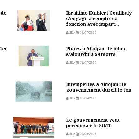
 de
Ibrahime Kuibiert Coulibaly
s'engage à remplir sa
fonction avec impart...
JDA
03/07/2026
 1er
Pluies à Abidjan : le bilan
s’alourdit à 59 morts
JDA
01/07/2026
Intempéries à Abidjan : le
gouvernement durcit le ton
JDA
30/06/2026
Le gouvernement veut
pérenniser le SIMT
JDA
24/06/2026