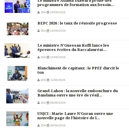
Le ministre Adama Diawara prône des
programmes de formation aux besoin...
JDA
18/06/2026
BEPC 2026 : le taux de réussite progresse
JDA
16/06/2026
Le ministre N'Guessan Koffi lance les
épreuves écrites du Baccalauréat...
JDA
15/06/2026
Blanchiment de capitaux : le PPEF durcit le
ton
JDA
11/06/2026
Grand-Lahou : la nouvelle embouchure du
Bandama ouvre une ère de résil...
JDA
09/06/2026
UNJCI : Marie-Laure N’Goran ouvre une
nouvelle page de l’histoire de l...
JDA
09/06/2026