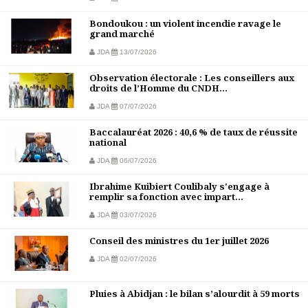
Bondoukou : un violent incendie ravage le
grand marché
JDA
13/07/2026
Observation électorale : Les conseillers aux
droits de l’Homme du CNDH...
JDA
07/07/2026
Baccalauréat 2026 : 40,6 % de taux de réussite
national
JDA
06/07/2026
Ibrahime Kuibiert Coulibaly s'engage à
remplir sa fonction avec impart...
JDA
03/07/2026
Conseil des ministres du 1er juillet 2026
JDA
02/07/2026
Pluies à Abidjan : le bilan s’alourdit à 59 morts