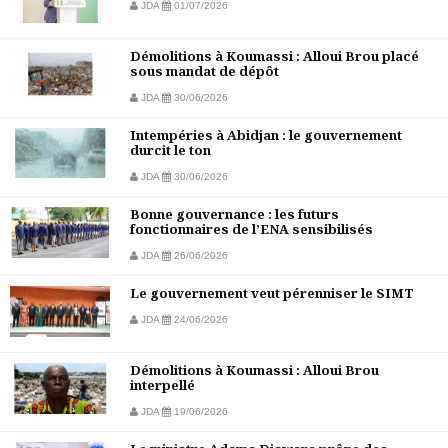
JDA
01/07/2026
Démolitions à Koumassi : Alloui Brou placé
sous mandat de dépôt
JDA
30/06/2026
Intempéries à Abidjan : le gouvernement
durcit le ton
JDA
30/06/2026
Bonne gouvernance : les futurs
fonctionnaires de l’ENA sensibilisés
JDA
26/06/2026
Le gouvernement veut pérenniser le SIMT
JDA
24/06/2026
Démolitions à Koumassi : Alloui Brou
interpellé
JDA
19/06/2026