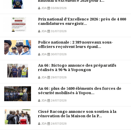
national d’excellence 2026 pour l...
JDA
03/08/2026
Prix national d’Excellence 2026 : près de 4 000
candidatures enregistr...
JDA
31/07/2026
Police nationale : 2 389 nouveaux sous-
officiers reçoivent leurs épaul...
JDA
30/07/2026
An 66 : Bictogo annonce des préparatifs
réalisés à 90 % à Yopougon
JDA
29/07/2026
An 66 : plus de 5400 éléments des forces de
sécurité mobilisés à Yopou...
JDA
24/07/2026
Cissé Bacongo annonce son soutien à la
rénovation de la Maison de la P...
JDA
24/07/2026