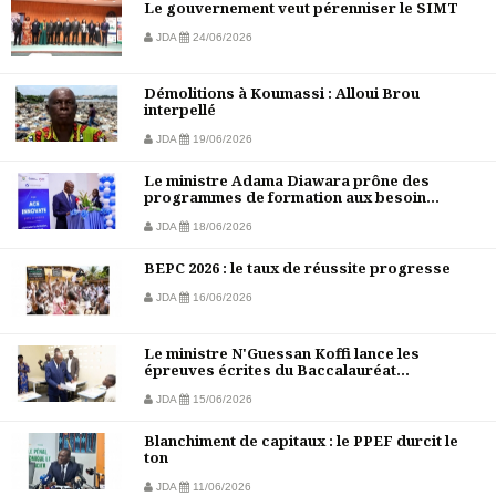
Le gouvernement veut pérenniser le SIMT
JDA
24/06/2026
Démolitions à Koumassi : Alloui Brou
interpellé
JDA
19/06/2026
Le ministre Adama Diawara prône des
programmes de formation aux besoin...
JDA
18/06/2026
BEPC 2026 : le taux de réussite progresse
JDA
16/06/2026
Le ministre N'Guessan Koffi lance les
épreuves écrites du Baccalauréat...
JDA
15/06/2026
Blanchiment de capitaux : le PPEF durcit le
ton
JDA
11/06/2026