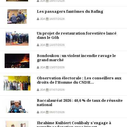
JDA
18/07/2026
Les passagers fantômes du Bafing
JDA
16/07/2026
Un projet de restauration forestière lancé
dans le Gôh
JDA
14/07/2026
Bondoukou : un violent incendie ravage le
grand marché
JDA
13/07/2026
Observation électorale : Les conseillers aux
droits de l’Homme du CNDH...
JDA
07/07/2026
Baccalauréat 2026 : 40,6 % de taux de réussite
national
JDA
06/07/2026
Ibrahime Kuibiert Coulibaly s'engage à
remplir sa fonction avec impart...