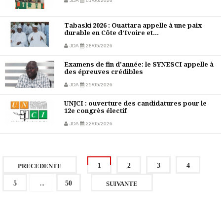
JDA
01/06/2026
Tabaski 2026 : Ouattara appelle à une paix
durable en Côte d’Ivoire et...
JDA
28/05/2026
Examens de fin d'année: le SYNESCI appelle à
des épreuves crédibles
JDA
25/05/2026
UNJCI : ouverture des candidatures pour le
12e congrès électif
JDA
22/05/2026
1
2
3
4
PRECEDENTE
...
5
50
SUIVANTE