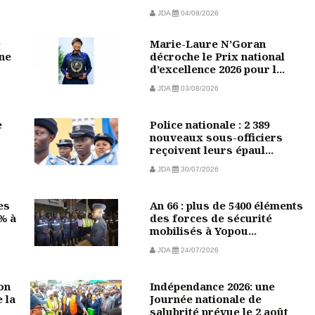
JDA
04/08/2026
e
Marie-Laure N’Goran
une
décroche le Prix national
d’excellence 2026 pour l...
JDA
03/08/2026
e
Police nationale : 2 389
nouveaux sous-officiers
reçoivent leurs épaul...
JDA
30/07/2026
es
An 66 : plus de 5400 éléments
 % à
des forces de sécurité
mobilisés à Yopou...
JDA
24/07/2026
on
Indépendance 2026: une
 la
Journée nationale de
salubrité prévue le 2 août