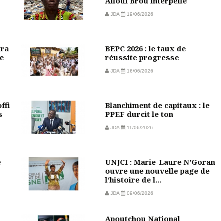
Alloui Brou interpellé
JDA
19/06/2026
ara
BEPC 2026 : le taux de
e
réussite progresse
JDA
16/06/2026
ffi
Blanchiment de capitaux : le
s
PPEF durcit le ton
JDA
11/06/2026
e
UNJCI : Marie-Laure N’Goran
ouvre une nouvelle page de
l’histoire de l...
JDA
09/06/2026
Apoutchou National