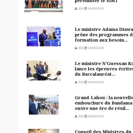
pérenniser le SIMT
JDA
24/06/2026
Le ministre Adama Diaw
prône des programmes d
formation aux besoin...
JDA
18/06/2026
Le ministre N'Guessan Ko
lance les épreuves écrite
du Baccalauréat...
JDA
15/06/2026
Grand-Lahou : la nouvell
embouchure du Bandama
ouvre une ère de résil...
JDA
09/06/2026
Conseil des Ministres du