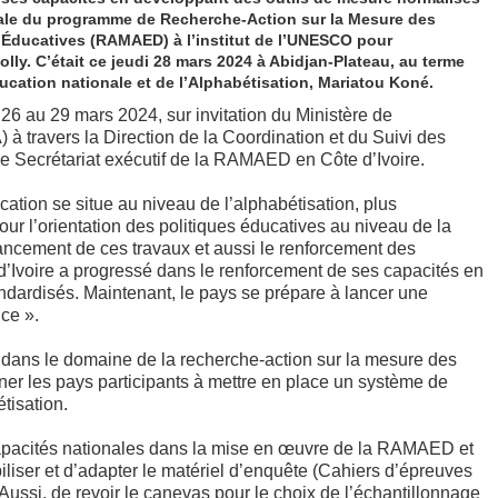
érale du programme de Recherche-Action sur la Mesure des
s Éducatives (RAMAED) à l’institut de l’UNESCO pour
olly. C’était ce jeudi 28 mars 2024 à Abidjan-Plateau, au terme
ducation nationale et de l’Alphabétisation, Mariatou Koné.
 26 au 29 mars 2024, sur invitation du Ministère de
 à travers la Direction de la Coordination et du Suivi des
 Secrétariat exécutif de la RAMAED en Côte d’Ivoire.
cation se situe au niveau de l’alphabétisation, plus
ur l’orientation des politiques éducatives au niveau de la
vancement de ces travaux et aussi le renforcement des
te d’Ivoire a progressé dans le renforcement de ses capacités en
ndardisés. Maintenant, le pays se prépare à lancer une
ce ».
ans le domaine de la recherche-action sur la mesure des
ner les pays participants à mettre en place un système de
étisation.
s capacités nationales dans la mise en œuvre de la RAMAED et
liser et d’adapter le matériel d’enquête (Cahiers d’épreuves
 Aussi, de revoir le canevas pour le choix de l’échantillonnage