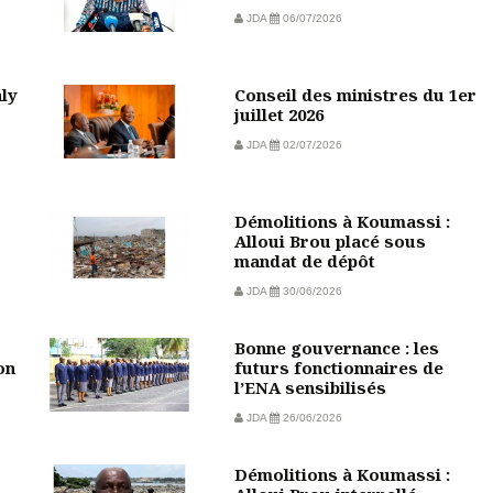
JDA
06/07/2026
aly
Conseil des ministres du 1er
juillet 2026
JDA
02/07/2026
Démolitions à Koumassi :
Alloui Brou placé sous
mandat de dépôt
JDA
30/06/2026
Bonne gouvernance : les
on
futurs fonctionnaires de
l’ENA sensibilisés
JDA
26/06/2026
Démolitions à Koumassi :