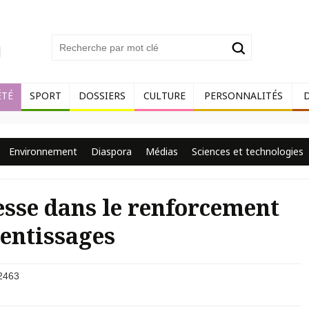
ÉTÉ
SPORT
DOSSIERS
CULTURE
PERSONNALITÉS
Environnement
Diaspora
Médias
Sciences et technologies
esse dans le renforcement
rentissages
2463