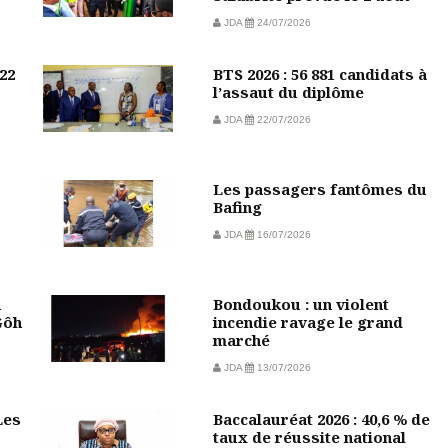
JDA
24/07/2026
22
BTS 2026 : 56 881 candidats à
l’assaut du diplôme
JDA
22/07/2026
Les passagers fantômes du
Bafing
JDA
16/07/2026
n
Bondoukou : un violent
Gôh
incendie ravage le grand
marché
JDA
13/07/2026
Les
Baccalauréat 2026 : 40,6 % de
taux de réussite national