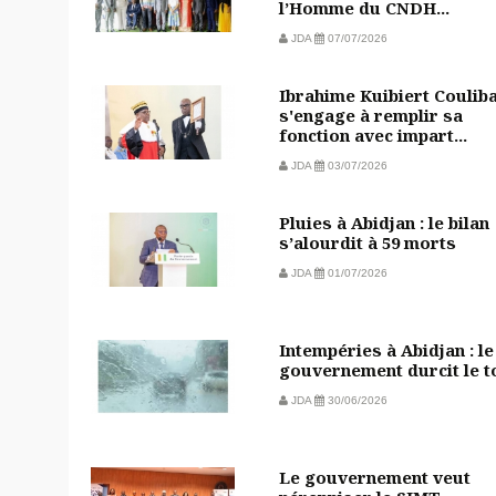
l’Homme du CNDH...
JDA
07/07/2026
Ibrahime Kuibiert Coulib
s'engage à remplir sa
fonction avec impart...
JDA
03/07/2026
Pluies à Abidjan : le bilan
s’alourdit à 59 morts
JDA
01/07/2026
Intempéries à Abidjan : le
gouvernement durcit le t
JDA
30/06/2026
Le gouvernement veut