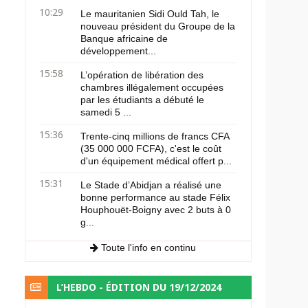
10:29
Le mauritanien Sidi Ould Tah, le
nouveau président du Groupe de la
Banque africaine de
développement...
15:58
L’opération de libération des
chambres illégalement occupées
par les étudiants a débuté le
samedi 5 ...
15:36
Trente-cinq millions de francs CFA
(35 000 000 FCFA), c'est le coût
d'un équipement médical offert p...
15:31
Le Stade d’Abidjan a réalisé une
bonne performance au stade Félix
Houphouët-Boigny avec 2 buts à 0
g...
Toute l'info en continu
L’HEBDO - ÉDITION DU 19/12/2024