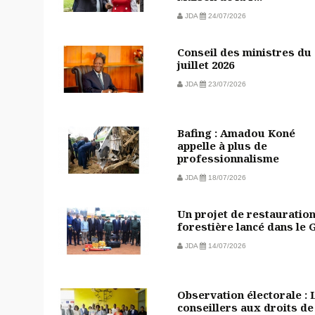
JDA
24/07/2026
Conseil des ministres du 
juillet 2026
JDA
23/07/2026
Bafing : Amadou Koné
appelle à plus de
professionnalisme
JDA
18/07/2026
Un projet de restauratio
forestière lancé dans le 
JDA
14/07/2026
Observation électorale : 
conseillers aux droits de