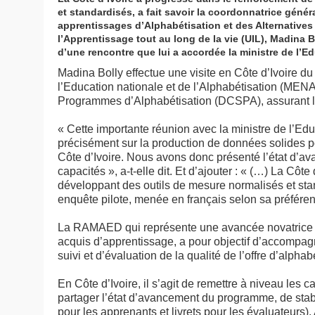
et standardisés, a fait savoir la coordonnatrice gén
apprentissages d’Alphabétisation et des Alternative
l’Apprentissage tout au long de la vie (UIL), Madina B
d’une rencontre que lui a accordée la ministre de l’E
Madina Bolly effectue une visite en Côte d’Ivoire du
l’Education nationale et de l’Alphabétisation (MENA)
Programmes d’Alphabétisation (DCSPA), assurant le
« Cette importante réunion avec la ministre de l’Edu
précisément sur la production de données solides po
Côte d’Ivoire. Nous avons donc présenté l’état d’a
capacités », a-t-elle dit. Et d’ajouter : « (…) La Cô
développant des outils de mesure normalisés et sta
enquête pilote, menée en français selon sa préféren
La RAMAED qui représente une avancée novatrice d
acquis d’apprentissage, a pour objectif d’accompag
suivi et d’évaluation de la qualité de l’offre d’alphab
En Côte d’Ivoire, il s’agit de remettre à niveau le
partager l’état d’avancement du programme, de stabi
pour les apprenants et livrets pour les évaluateurs).