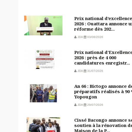
Prix national d’excellenc
2026 : Ouattara annonce 
réforme dès 202...
JDA
03/08/2026
Prix national d’Excellenc
2026 : près de 4 000
candidatures enregistr...
JDA
31/07/2026
An 66 : Bictogo annonce d
préparatifs réalisés à 90
Yopougon
JDA
29/07/2026
Cissé Bacongo annonce s
soutien à la rénovation de
Maison de la P...