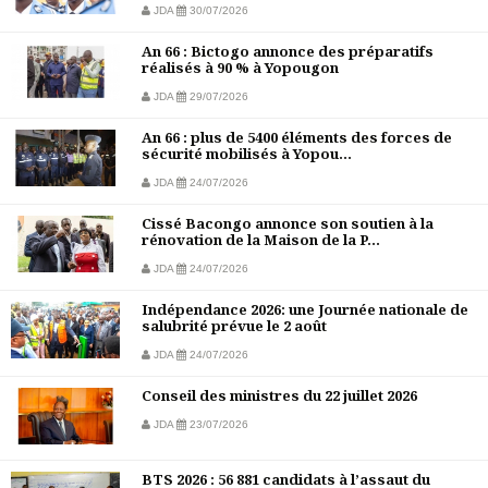
JDA
30/07/2026
An 66 : Bictogo annonce des préparatifs
réalisés à 90 % à Yopougon
JDA
29/07/2026
An 66 : plus de 5400 éléments des forces de
sécurité mobilisés à Yopou...
JDA
24/07/2026
Cissé Bacongo annonce son soutien à la
rénovation de la Maison de la P...
JDA
24/07/2026
Indépendance 2026: une Journée nationale de
salubrité prévue le 2 août
JDA
24/07/2026
Conseil des ministres du 22 juillet 2026
JDA
23/07/2026
BTS 2026 : 56 881 candidats à l’assaut du