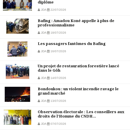
diplôme
JDA
22/07/2026
Bafing : Amadou Koné appelle à plus de
professionnalisme
JDA
18/07/2026
Les passagers fantômes du Bafing
JDA
16/07/2026
Un projet de restauration forestière lancé
dans le Gôh
JDA
14/07/2026
Bondoukou : un violent incendie ravage le
grand marché
JDA
13/07/2026
Observation électorale : Les conseillers aux
droits de l’Homme du CNDH...
JDA
07/07/2026