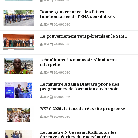
JDA
30/06/2026
Bonne gouvernance : les futurs
fonctionnaires de l’ENA sensibilisés
JDA
26/06/2026
Le gouvernement veut pérenniser le SIMT
JDA
24/06/2026
Démolitions à Koumassi : Alloui Brou
interpellé
JDA
19/06/2026
Le ministre Adama Diawara prône des
programmes de formation aux besoin...
JDA
18/06/2026
BEPC 2026 : le taux de réussite progresse
JDA
16/06/2026
Le ministre N'Guessan Koffi lance les
épreuves écrites du Baccalauréat...