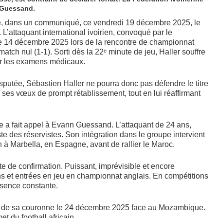
n Guessand.
ncé, dans un communiqué, ce vendredi 19 décembre 2025, le
L’attaquant international ivoirien, convoqué par le
e 14 décembre 2025 lors de la rencontre de championnat
atch nul (1-1). Sorti dès la 22ᵉ minute de jeu, Haller souffre
par les examens médicaux.
sputée, Sébastien Haller ne pourra donc pas défendre le titre
 ses vœux de prompt rétablissement, tout en lui réaffirmant
que a fait appel à Evann Guessand. L’attaquant de 24 ans,
liste des réservistes. Son intégration dans le groupe intervient
n à Marbella, en Espagne, avant de rallier le Maroc.
te de confirmation. Puissant, imprévisible et encore
tions et entrées en jeu en championnat anglais. En compétitions
ésence constante.
nse de sa couronne le 24 décembre 2025 face au Mozambique.
t du football africain.