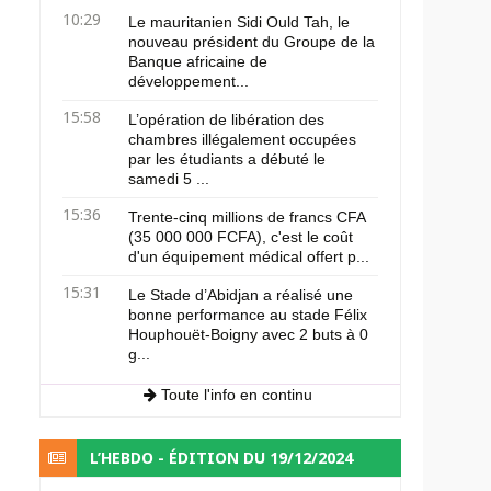
10:29
Le mauritanien Sidi Ould Tah, le
nouveau président du Groupe de la
Banque africaine de
développement...
15:58
L’opération de libération des
chambres illégalement occupées
par les étudiants a débuté le
samedi 5 ...
15:36
Trente-cinq millions de francs CFA
(35 000 000 FCFA), c'est le coût
d'un équipement médical offert p...
15:31
Le Stade d’Abidjan a réalisé une
bonne performance au stade Félix
Houphouët-Boigny avec 2 buts à 0
g...
Toute l'info en continu
L’HEBDO - ÉDITION DU 19/12/2024