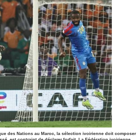
ue des Nations au Maroc, la sélection ivoirienne doit composer
sé, est contraint de déclarer forfait. La Fédération ivoirienne