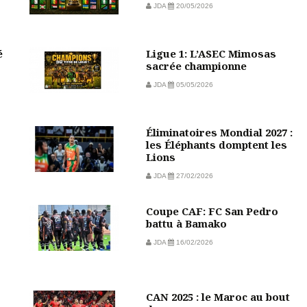
JDA
20/05/2026
é
Ligue 1: L’ASEC Mimosas
sacrée championne
JDA
05/05/2026
Éliminatoires Mondial 2027 :
les Éléphants domptent les
Lions
JDA
27/02/2026
Coupe CAF: FC San Pedro
battu à Bamako
JDA
16/02/2026
CAN 2025 : le Maroc au bout