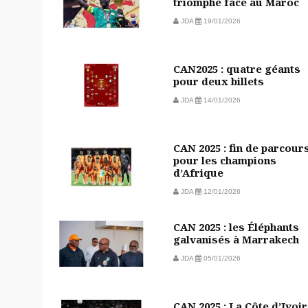
triomphe face au Maroc
JDA
19/01/2026
CAN2025 : quatre géants
pour deux billets
JDA
14/01/2026
CAN 2025 : fin de parcour
pour les champions
d’Afrique
JDA
12/01/2026
CAN 2025 : les Éléphants
galvanisés à Marrakech
JDA
05/01/2026
CAN 2025 : La Côte d’Ivoir