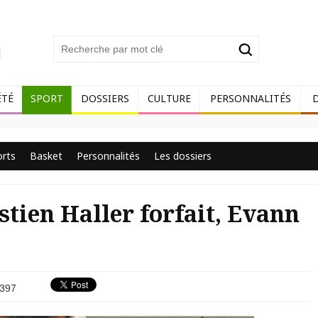
ÉTÉ
SPORT
DOSSIERS
CULTURE
PERSONNALITÉS
orts
Basket
Personnalités
Les dossiers
tien Haller forfait, Evann
397