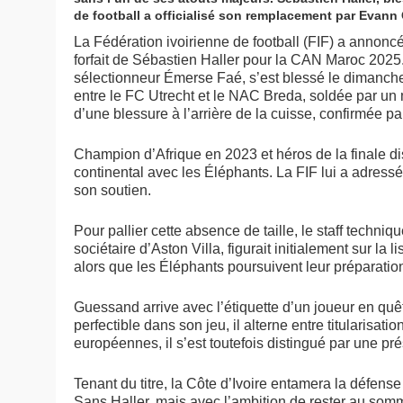
de football a officialisé son remplacement par Evan
La Fédération ivoirienne de football (FIF) a anno
forfait de Sébastien Haller pour la CAN Maroc 2025. 
sélectionneur Émerse Faé, s’est blessé le dimanch
entre le FC Utrecht et le NAC Breda, soldée par un m
d’une blessure à l’arrière de la cuisse, confirmée 
Champion d’Afrique en 2023 et héros de la finale di
continental avec les Éléphants. La FIF lui a adressé
son soutien.
Pour pallier cette absence de taille, le staff techni
sociétaire d’Aston Villa, figurait initialement sur la 
alors que les Éléphants poursuivent leur préparatio
Guessand arrive avec l’étiquette d’un joueur en quê
perfectible dans son jeu, il alterne entre titularisa
européennes, il s’est toutefois distingué par une pr
Tenant du titre, la Côte d’Ivoire entamera la défe
Sans Haller, mais avec l’ambition de rester au somme