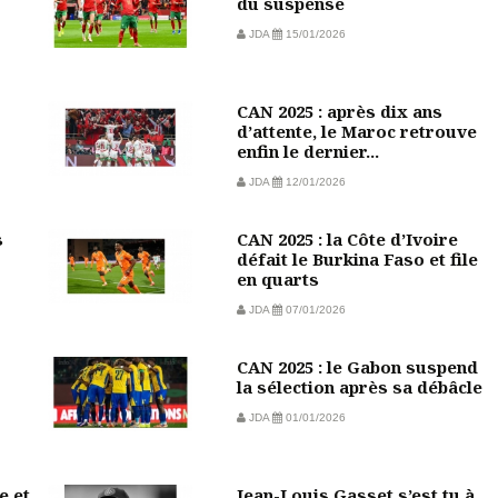
du suspense
JDA
15/01/2026
CAN 2025 : après dix ans
d’attente, le Maroc retrouve
enfin le dernier...
JDA
12/01/2026
s
CAN 2025 : la Côte d’Ivoire
défait le Burkina Faso et file
en quarts
JDA
07/01/2026
CAN 2025 : le Gabon suspend
la sélection après sa débâcle
JDA
01/01/2026
e et
Jean-Louis Gasset s’est tu à