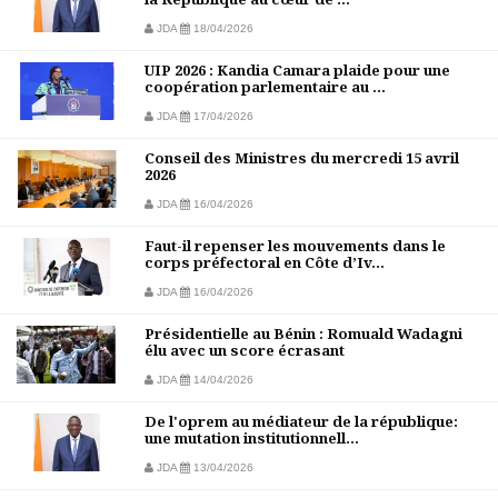
JDA
18/04/2026
UIP 2026 : Kandia Camara plaide pour une
coopération parlementaire au ...
JDA
17/04/2026
Conseil des Ministres du mercredi 15 avril
2026
JDA
16/04/2026
Faut-il repenser les mouvements dans le
corps préfectoral en Côte d’Iv...
JDA
16/04/2026
Présidentielle au Bénin : Romuald Wadagni
élu avec un score écrasant
JDA
14/04/2026
De l'oprem au médiateur de la république:
une mutation institutionnell...
JDA
13/04/2026