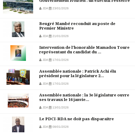
Gouvernement ivoirien : un exécutif resserré
JDA
23/01/2026
Beugré Mambé reconduit au poste de
Premier Ministre
JDA
21/01/2026
Intervention de l'honorable Mamadou Toure
représentant du candidat du ...
JDA
17/01/2026
Assemblée nationale : Patrick Achi élu
président pour la législature 2...
JDA
17/01/2026
Assemblée nationale : la 3e législature ouvre
ses travaux le 16 janvie...
JDA
13/01/2026
Le PDCI-RDA ne doit pas disparaitre
JDA
08/01/2026