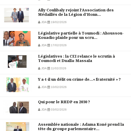
Ally Coulibaly rejoint l’Association des
Médaillés de la Légion d’Honn...
JDA
19/02/2026
Législative partielle à Toumodi : Ahoussou-
Kouadio plaide pour un scru...
JDA
17/02/2026
Législatives : la CEI relance le scrutin à
Toumodi et Dualla-Massala
JDA
11/02/2026
Y a-t-il un délit ou crime de…« fraternité » ?
JDA
10/02/2026
Qui pour le RHDP en 2030 ?
JDA
03/02/2026
Assemblée nationale : Adama Koné prend la
tête du groupe parlementaire...