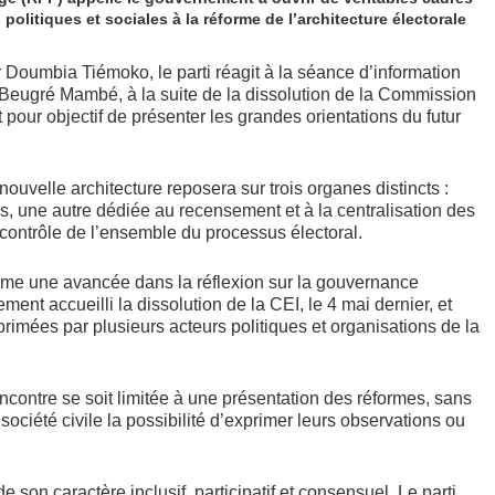
politiques et sociales à la réforme de l’architecture électorale
Doumbia Tiémoko, le parti réagit à la séance d’information
t Beugré Mambé, à la suite de la dissolution de la Commission
 pour objectif de présenter les grandes orientations du futur
ouvelle architecture reposera sur trois organes distincts :
ns, une autre dédiée au recensement et à la centralisation des
e contrôle de l’ensemble du processus électoral.
mme une avancée dans la réflexion sur la gouvernance
ement accueilli la dissolution de la CEI, le 4 mai dernier, et
rimées par plusieurs acteurs politiques et organisations de la
rencontre se soit limitée à une présentation des réformes, sans
a société civile la possibilité d’exprimer leurs observations ou
 son caractère inclusif, participatif et consensuel. Le parti