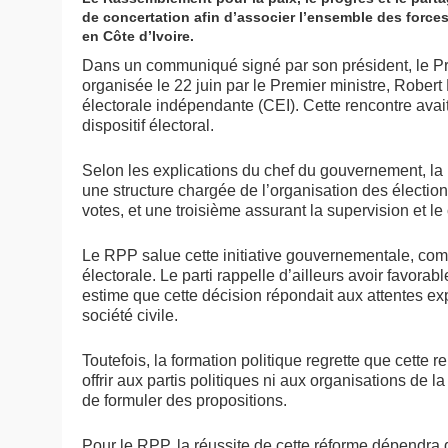
de concertation afin d’associer l’ensemble des forces 
en Côte d’Ivoire.
Dans un communiqué signé par son président, le Pr 
organisée le 22 juin par le Premier ministre, Rober
électorale indépendante (CEI). Cette rencontre avait
dispositif électoral.
Selon les explications du chef du gouvernement, la n
une structure chargée de l’organisation des électio
votes, et une troisième assurant la supervision et l
Le RPP salue cette initiative gouvernementale, co
électorale. Le parti rappelle d’ailleurs avoir favorabl
estime que cette décision répondait aux attentes exp
société civile.
Toutefois, la formation politique regrette que cette 
offrir aux partis politiques ni aux organisations de l
de formuler des propositions.
Pour le RPP, la réussite de cette réforme dépendra de