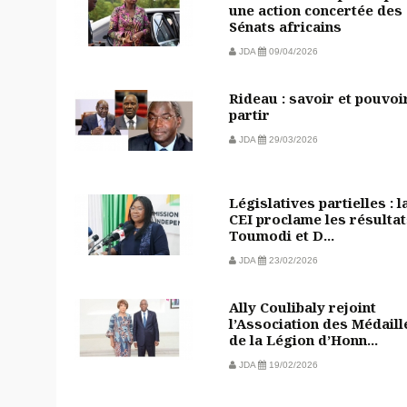
une action concertée des
Sénats africains
JDA
09/04/2026
Rideau : savoir et pouvoi
partir
JDA
29/03/2026
Législatives partielles : l
CEI proclame les résultat
Toumodi et D...
JDA
23/02/2026
Ally Coulibaly rejoint
l’Association des Médaill
de la Légion d’Honn...
JDA
19/02/2026