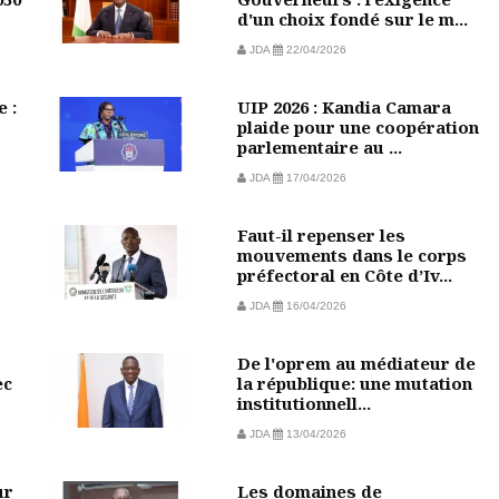
d'un choix fondé sur le m...
JDA
22/04/2026
 :
UIP 2026 : Kandia Camara
plaide pour une coopération
parlementaire au ...
JDA
17/04/2026
Faut-il repenser les
mouvements dans le corps
préfectoral en Côte d’Iv...
JDA
16/04/2026
De l'oprem au médiateur de
ec
la république: une mutation
institutionnell...
JDA
13/04/2026
ur
Les domaines de