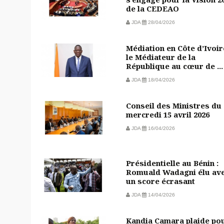
de la CEDEAO
JDA
28/04/2026
Médiation en Côte d’Ivoire
le Médiateur de la
République au cœur de ...
JDA
18/04/2026
Conseil des Ministres du
mercredi 15 avril 2026
JDA
16/04/2026
Présidentielle au Bénin :
Romuald Wadagni élu av
un score écrasant
JDA
14/04/2026
Kandia Camara plaide po