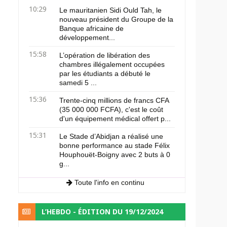
10:29
Le mauritanien Sidi Ould Tah, le
nouveau président du Groupe de la
Banque africaine de
développement...
15:58
L’opération de libération des
chambres illégalement occupées
par les étudiants a débuté le
samedi 5 ...
15:36
Trente-cinq millions de francs CFA
(35 000 000 FCFA), c'est le coût
d'un équipement médical offert p...
15:31
Le Stade d’Abidjan a réalisé une
bonne performance au stade Félix
Houphouët-Boigny avec 2 buts à 0
g...
Toute l'info en continu
L’HEBDO - ÉDITION DU 19/12/2024