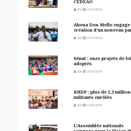
CEDEAO
JDA
22/07/2026
Ahoua Don-Mello engage 
création d’un nouveau pa
JDA
13/07/2026
Sénat : onze projets de lo
adoptés
JDA
19/06/2026
RHDP : plus de 1,2 million
militants enrôlés
JDA
14/05/2026
L’Assemblée nationale
s’engage pour la Vision 2