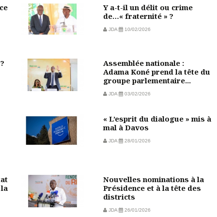
nce
Y a-t-il un délit ou crime
de…« fraternité » ?
JDA
10/02/2026
 ?
Assemblée nationale :
Adama Koné prend la tête du
groupe parlementaire...
JDA
03/02/2026
« L’esprit du dialogue » mis à
mal à Davos
JDA
28/01/2026
tat
Nouvelles nominations à la
 la
Présidence et à la tête des
districts
JDA
26/01/2026