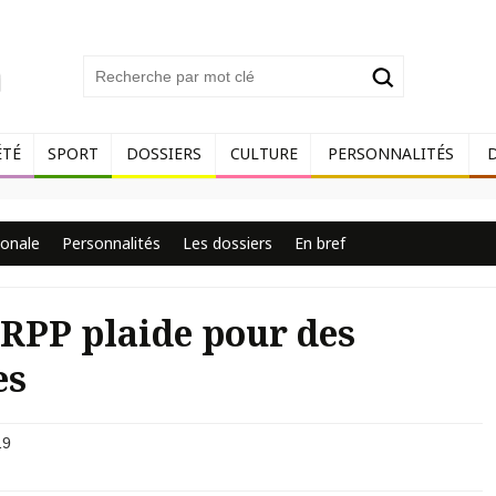
ÉTÉ
SPORT
DOSSIERS
CULTURE
PERSONNALITÉS
ionale
Personnalités
Les dossiers
En bref
e RPP plaide pour des
es
19