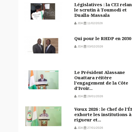
Législatives : la CEI rela
le scrutin à Toumodi et
Dualla-Massala
JDA
11/02/2026
Qui pour le RHDP en 2030
JDA
03/02/2026
Le Président Alassane
Ouattara réitère
l'engagement de la Côte
d'Ivoir...
JDA
28/01/2026
Vœux 2026 : le Chef de l’É
exhorte les institutions à
rigueur et...
JDA
27/01/2026