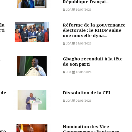
République françai...
JDA
16/07/2026
la
Réforme de la gouvernance
rti
électorale : le RHDP salue
une nouvelle dyna...
JDA
24/06/2026
i
Gbagbo reconduit à la tête
de son parti
JDA
16/05/2026
 de
Dissolution de la CEI
JDA
06/05/2026
Nomination des Vice-
050
Gouverneurs : l’exigence