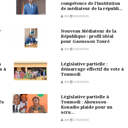
compétence de l'institution
de médiateur de la républi...
JDA
06/04/2026
r
Nouveau Médiateur de la
République : profil idéal
pour Gaoussou Touré
JDA
10/03/2026
a
Législative partielle :
s à
démarrage effectif du vote à
Toumodi
JDA
21/02/2026
Législative partielle à
és
Toumodi : Ahoussou-
Kouadio plaide pour un
scru...
JDA
17/02/2026