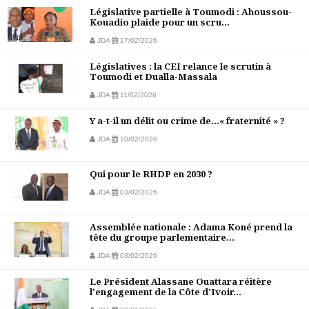
Législative partielle à Toumodi : Ahoussou-
Kouadio plaide pour un scru...
JDA
17/02/2026
Législatives : la CEI relance le scrutin à
Toumodi et Dualla-Massala
JDA
11/02/2026
Y a-t-il un délit ou crime de…« fraternité » ?
JDA
10/02/2026
Qui pour le RHDP en 2030 ?
JDA
03/02/2026
Assemblée nationale : Adama Koné prend la
tête du groupe parlementaire...
JDA
03/02/2026
Le Président Alassane Ouattara réitère
l'engagement de la Côte d'Ivoir...