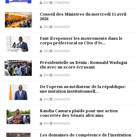
JDA
17/04/2026
Conseil des Ministres du mercredi 15 avril
2026
JDA
16/04/2026
Faut-il repenser les mouvements dans le
corps préfectoral en Côte d’Iv...
JDA
16/04/2026
Présidentielle au Bénin : Romuald Wadagni
élu avec un score écrasant
JDA
14/04/2026
De l'oprem au médiateur de la république:
une mutation institutionnell...
JDA
13/04/2026
Kandia Camara plaide pour une action
concertée des Sénats africains
JDA
09/04/2026
Les domaines de compétence de l'institution