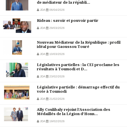
de médiateur de la républi...
JDA
06/04/2026
Rideau : savoir et pouvoir partir
JDA
29/03/2026
Nouveau Médiateur de la République : profil
idéal pour Gaoussou Touré
JDA
10/03/2026
Législatives partielles : la CEI proclame les
résultats à Toumodi et D...
JDA
23/02/2026
Législative partielle : démarrage effectif du
vote à Toumodi
JDA
21/02/2026
Ally Coulibaly rejoint l’Association des
Médaillés de la Légion d’Honn...
JDA
19/02/2026