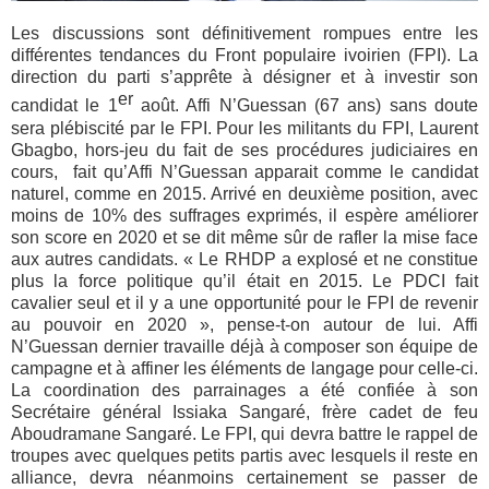
Les discussions sont définitivement rompues entre les
différentes tendances du Front populaire ivoirien (FPI). La
direction du parti s’apprête à désigner et à investir son
er
candidat le 1
août. Affi N’Guessan (67 ans) sans doute
sera plébiscité par le FPI. Pour les militants du FPI, Laurent
Gbagbo, hors-jeu du fait de ses procédures judiciaires en
cours, fait qu’Affi N’Guessan apparait comme le candidat
naturel, comme en 2015. Arrivé en deuxième position, avec
moins de 10% des suffrages exprimés, il espère améliorer
son score en 2020 et se dit même sûr de rafler la mise face
aux autres candidats. « Le RHDP a explosé et ne constitue
plus la force politique qu’il était en 2015. Le PDCI fait
cavalier seul et il y a une opportunité pour le FPI de revenir
au pouvoir en 2020 », pense-t-on autour de lui. Affi
N’Guessan dernier travaille déjà à composer son équipe de
campagne et à affiner les éléments de langage pour celle-ci.
La coordination des parrainages a été confiée à son
Secrétaire général Issiaka Sangaré, frère cadet de feu
Aboudramane Sangaré. Le FPI, qui devra battre le rappel de
troupes avec quelques petits partis avec lesquels il reste en
alliance, devra néanmoins certainement se passer de