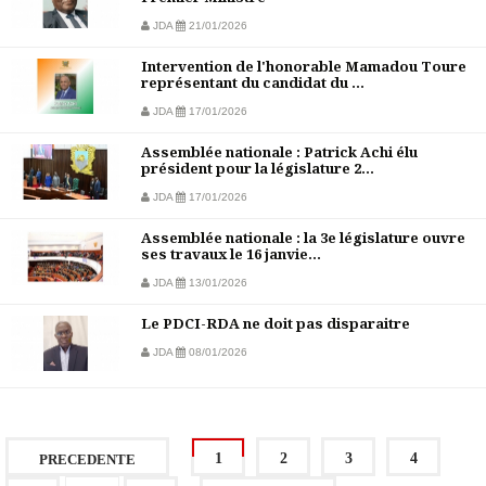
JDA
21/01/2026
Intervention de l'honorable Mamadou Toure
représentant du candidat du ...
JDA
17/01/2026
Assemblée nationale : Patrick Achi élu
président pour la législature 2...
JDA
17/01/2026
Assemblée nationale : la 3e législature ouvre
ses travaux le 16 janvie...
JDA
13/01/2026
Le PDCI-RDA ne doit pas disparaitre
JDA
08/01/2026
1
2
3
4
PRECEDENTE