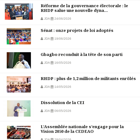
Réforme de la gouvernance électorale : le
RHDP salue une nouvelle dyna...
JDA
24/06/2026
Sénat : onze projets de loi adoptés
JDA
19/06/2026
Gbagbo reconduit à la tête de son parti
JDA
16/05/2026
RHDP : plus de 1,2 million de militants enrôlés
JDA
14/05/2026
Dissolution de la CEI
JDA
06/05/2026
L’Assemblée nationale s’engage pour la
Vision 2050 de la CEDEAO
JDA
28/04/2026