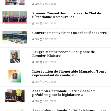
JDA
26/01/2026
Premier Conseil des ministres : le Chef de
l’État donne les nouvelles ...
JDA
24/01/2026
Gouvernement ivoirien : un exécutif resserré
JDA
23/01/2026
Beugré Mambé reconduit au poste de
Premier Ministre
JDA
21/01/2026
Intervention de l'honorable Mamadou Toure
représentant du candidat du ...
JDA
17/01/2026
Assemblée nationale : Patrick Achi élu
président pour la législature 2...
JDA
17/01/2026
Assemblée nationale : la 3e législature ouvre