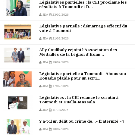
Législatives partielles : la CEI proclame les
résultats à Toumodi et D...
JDA
23/02/2026
Législative partielle : démarrage effectif du
vote à Toumodi
JDA
21/02/2026
Ally Coulibaly rejoint l’Association des
Médaillés de la Légion d’Honn...
JDA
19/02/2026
Législative partielle à Toumodi : Ahoussou-
Kouadio plaide pour un scru...
JDA
17/02/2026
Législatives : la CEI relance le scrutin à
Toumodi et Dualla-Massala
JDA
11/02/2026
Y a-t-il un délit ou crime de…« fraternité » ?
JDA
10/02/2026