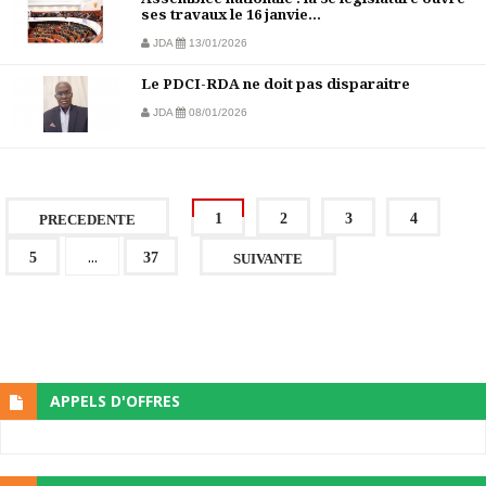
ses travaux le 16 janvie...
JDA
13/01/2026
Le PDCI-RDA ne doit pas disparaitre
JDA
08/01/2026
1
2
3
4
PRECEDENTE
...
5
37
SUIVANTE
APPELS D'OFFRES