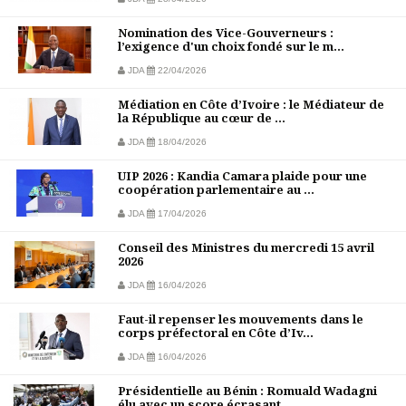
Nomination des Vice-Gouverneurs :
l’exigence d'un choix fondé sur le m...
JDA
22/04/2026
Médiation en Côte d’Ivoire : le Médiateur de
la République au cœur de ...
JDA
18/04/2026
UIP 2026 : Kandia Camara plaide pour une
coopération parlementaire au ...
JDA
17/04/2026
Conseil des Ministres du mercredi 15 avril
2026
JDA
16/04/2026
Faut-il repenser les mouvements dans le
corps préfectoral en Côte d’Iv...
JDA
16/04/2026
Présidentielle au Bénin : Romuald Wadagni
élu avec un score écrasant