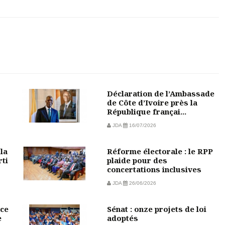
Déclaration de l’Ambassade
de Côte d’Ivoire près la
République françai...
JDA
16/07/2026
la
Réforme électorale : le RPP
rti
plaide pour des
concertations inclusives
JDA
26/06/2026
ce
Sénat : onze projets de loi
e
adoptés