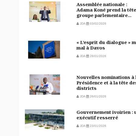
Assemblée nationale :
Adama Koné prend la têt
groupe parlementaire...
JDA
03/02/2026
« L’esprit du dialogue » m
mal à Davos
JDA
28/01/2026
Nouvelles nominations à 
Présidence et à la tête de
districts
JDA
26/01/2026
Gouvernement ivoirien : 
exécutif resserré
JDA
23/01/2026