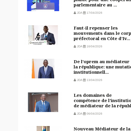
parlementaire au ...
JDA
17/04/2026
Faut-il repenser les
mouvements dans le cor
préfectoral en Côte d’Iv...
JDA
16/04/2026
De l'oprem au médiateur
la république: une mutati
institutionnell...
JDA
13/04/2026
Les domaines de
compétence de l'instituti
de médiateur de la républi
JDA
06/04/2026
Nouveau Médiateur de la