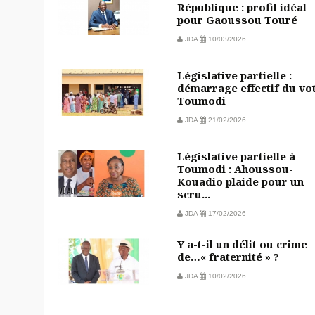
République : profil idéal
pour Gaoussou Touré
JDA
10/03/2026
Législative partielle :
démarrage effectif du vo
Toumodi
JDA
21/02/2026
Législative partielle à
Toumodi : Ahoussou-
Kouadio plaide pour un
scru...
JDA
17/02/2026
Y a-t-il un délit ou crime
de…« fraternité » ?
JDA
10/02/2026