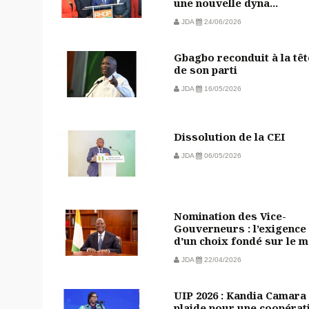
une nouvelle dyna...
JDA
24/06/2026
Gbagbo reconduit à la têt
de son parti
JDA
16/05/2026
Dissolution de la CEI
JDA
06/05/2026
Nomination des Vice-
Gouverneurs : l’exigence
d'un choix fondé sur le m.
JDA
22/04/2026
UIP 2026 : Kandia Camara
plaide pour une coopérat