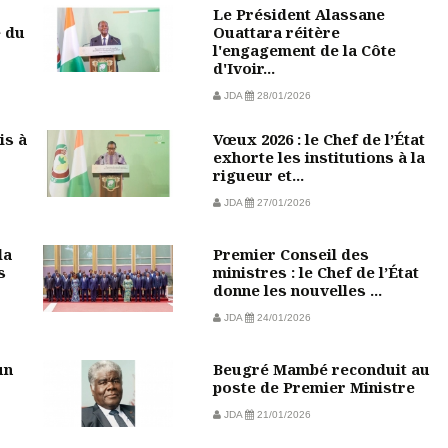
Le Président Alassane
e du
Ouattara réitère
l'engagement de la Côte
d'Ivoir...
JDA
28/01/2026
is à
Vœux 2026 : le Chef de l’État
exhorte les institutions à la
rigueur et...
JDA
27/01/2026
la
Premier Conseil des
s
ministres : le Chef de l’État
donne les nouvelles ...
JDA
24/01/2026
un
Beugré Mambé reconduit au
poste de Premier Ministre
JDA
21/01/2026