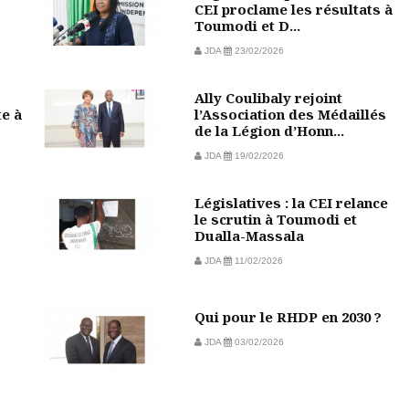
CEI proclame les résultats à
Toumodi et D...
JDA
23/02/2026
Ally Coulibaly rejoint
te à
l’Association des Médaillés
de la Légion d’Honn...
JDA
19/02/2026
Législatives : la CEI relance
le scrutin à Toumodi et
Dualla-Massala
JDA
11/02/2026
Qui pour le RHDP en 2030 ?
JDA
03/02/2026