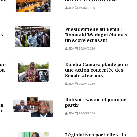
JDA
16/04/2026
Présidentielle au Bénin :
ps
Romuald Wadagni élu avec
un score écrasant
JDA
14/04/2026
 de
Kandia Camara plaide pour
on
une action concertée des
Sénats africains
JDA
09/04/2026
Rideau : savoir et pouvoir
on
partir
...
JDA
29/03/2026
Législatives partielles : la