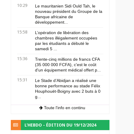
10:29
Le mauritanien Sidi Ould Tah, le
nouveau président du Groupe de la
Banque africaine de
développement...
15:58
L’opération de libération des
chambres illégalement occupées
par les étudiants a débuté le
samedi 5 ...
15:36
Trente-cinq millions de francs CFA
(35 000 000 FCFA), c'est le coût
d'un équipement médical offert p...
15:31
Le Stade d’Abidjan a réalisé une
bonne performance au stade Félix
Houphouët-Boigny avec 2 buts à 0
g...
Toute l'info en continu
L’HEBDO - ÉDITION DU 19/12/2024