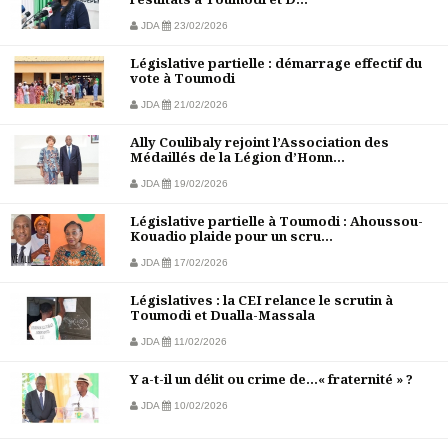
JDA
23/02/2026
Législative partielle : démarrage effectif du
vote à Toumodi
JDA
21/02/2026
Ally Coulibaly rejoint l’Association des
Médaillés de la Légion d’Honn...
JDA
19/02/2026
Législative partielle à Toumodi : Ahoussou-
Kouadio plaide pour un scru...
JDA
17/02/2026
Législatives : la CEI relance le scrutin à
Toumodi et Dualla-Massala
JDA
11/02/2026
Y a-t-il un délit ou crime de…« fraternité » ?
JDA
10/02/2026