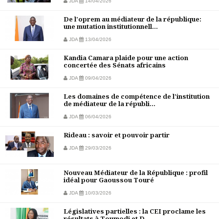
JDA
14/04/2026
De l'oprem au médiateur de la république:
une mutation institutionnell...
JDA
13/04/2026
Kandia Camara plaide pour une action
concertée des Sénats africains
JDA
09/04/2026
Les domaines de compétence de l'institution
de médiateur de la républi...
JDA
06/04/2026
Rideau : savoir et pouvoir partir
JDA
29/03/2026
Nouveau Médiateur de la République : profil
idéal pour Gaoussou Touré
JDA
10/03/2026
Législatives partielles : la CEI proclame les
résultats à Toumodi et D...