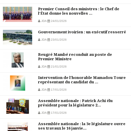
Premier Conseil des ministres : le Chef de
l’État donne les nouvelles ...
JDA
24/01/2026
Gouvernement ivoirien : un exécutif resserré
JDA
23/01/2026
Beugré Mambé reconduit au poste de
Premier Ministre
JDA
21/01/2026
Intervention de l'honorable Mamadou Toure
représentant du candidat du ...
JDA
17/01/2026
Assemblée nationale : Patrick Achi élu
président pour la législature 2...
JDA
17/01/2026
Assemblée nationale : la 3e législature ouvre
ses travaux le 16 janvie...