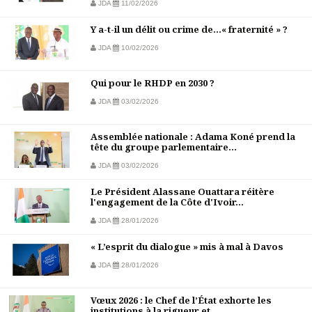
JDA
11/02/2026
Y a-t-il un délit ou crime de…« fraternité » ?
JDA
10/02/2026
Qui pour le RHDP en 2030 ?
JDA
03/02/2026
Assemblée nationale : Adama Koné prend la
tête du groupe parlementaire...
JDA
03/02/2026
Le Président Alassane Ouattara réitère
l'engagement de la Côte d'Ivoir...
JDA
28/01/2026
« L’esprit du dialogue » mis à mal à Davos
JDA
28/01/2026
Vœux 2026 : le Chef de l’État exhorte les
institutions à la rigueur et...