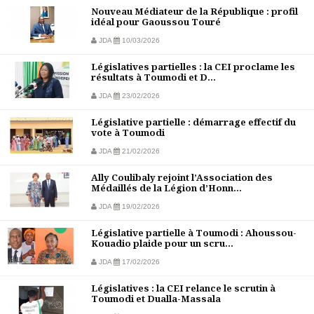
Nouveau Médiateur de la République : profil
idéal pour Gaoussou Touré
JDA
10/03/2026
Législatives partielles : la CEI proclame les
résultats à Toumodi et D...
JDA
23/02/2026
Législative partielle : démarrage effectif du
vote à Toumodi
JDA
21/02/2026
Ally Coulibaly rejoint l’Association des
Médaillés de la Légion d’Honn...
JDA
19/02/2026
Législative partielle à Toumodi : Ahoussou-
Kouadio plaide pour un scru...
JDA
17/02/2026
Législatives : la CEI relance le scrutin à
Toumodi et Dualla-Massala