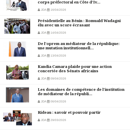
corps préfectoral en Côte d’Iv...
JDA
16/04/2026
Présidentielle au Bénin : Romuald Wadagni
élu avec un score écrasant
JDA
14/04/2026
De l'oprem au médiateur de la république:
une mutation institutionnell...
JDA
13/04/2026
Kandia Camara plaide pour une action
concertée des Sénats africains
JDA
09/04/2026
Les domaines de compétence de l'institution
de médiateur de la républi...
JDA
06/04/2026
Rideau : savoir et pouvoir partir
JDA
29/03/2026