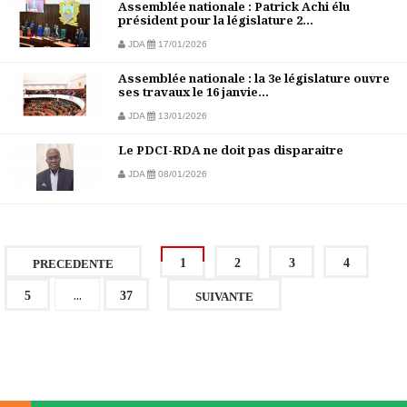
Assemblée nationale : Patrick Achi élu
président pour la législature 2...
JDA
17/01/2026
Assemblée nationale : la 3e législature ouvre
ses travaux le 16 janvie...
JDA
13/01/2026
Le PDCI-RDA ne doit pas disparaitre
JDA
08/01/2026
1
2
3
4
PRECEDENTE
...
5
37
SUIVANTE