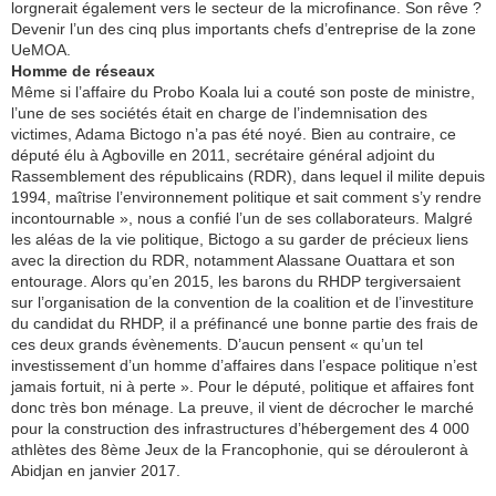
lorgnerait également vers le secteur de la microfinance. Son rêve ?
Devenir l’un des cinq plus importants chefs d’entreprise de la zone
UeMOA.
Homme de réseaux
Même si l’affaire du Probo Koala lui a couté son poste de ministre,
l’une de ses sociétés était en charge de l’indemnisation des
victimes, Adama Bictogo n’a pas été noyé. Bien au contraire, ce
député élu à Agboville en 2011, secrétaire général adjoint du
Rassemblement des républicains (RDR), dans lequel il milite depuis
1994, maîtrise l’environnement politique et sait comment s’y rendre
incontournable », nous a confié l’un de ses collaborateurs. Malgré
les aléas de la vie politique, Bictogo a su garder de précieux liens
avec la direction du RDR, notamment Alassane Ouattara et son
entourage. Alors qu’en 2015, les barons du RHDP tergiversaient
sur l’organisation de la convention de la coalition et de l’investiture
du candidat du RHDP, il a préfinancé une bonne partie des frais de
ces deux grands évènements. D’aucun pensent « qu’un tel
investissement d’un homme d’affaires dans l’espace politique n’est
jamais fortuit, ni à perte ». Pour le député, politique et affaires font
donc très bon ménage. La preuve, il vient de décrocher le marché
pour la construction des infrastructures d’hébergement des 4 000
athlètes des 8ème Jeux de la Francophonie, qui se dérouleront à
Abidjan en janvier 2017.