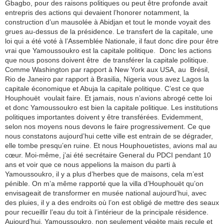
Gbagbo, pour des raisons politiques ou peut être profonde avait
entrepris des actions qui devaient l’honorer notamment, la
construction d’un mausolée à Abidjan et tout le monde voyait des
grues au-dessus de la présidence. Le transfert de la capitale, une
loi qui a été voté à l’Assemblée Nationale, il faut donc dire pour être
vrai que Yamoussoukro est la capitale politique. Donc les actions
que nous posons doivent être de transférer la capitale politique.
Comme Washington par rapport à New York aux USA, au Brésil,
Rio de Janeiro par rapport à Brasilia, Nigeria vous avez Lagos la
capitale économique et Abuja la capitale politique. C’est ce que
Houphouët voulait faire. Et jamais, nous n’avions abrogé cette loi
et donc Yamoussoukro est bien la capitale politique. Les institutions
politiques importantes doivent y être transférées. Evidemment,
selon nos moyens nous devons le faire progressivement. Ce que
nous constatons aujourd’hui cette ville est entrain de se dégrader,
elle tombe presqu’en ruine. Et nous Houphouetistes, avions mal au
cœur. Moi-même, j’ai été secrétaire General du PDCI pendant 10
ans et voir que ce nous appelions la maison du parti à
Yamoussoukro, il y a plus d’herbes que de maisons, cela m’est
pénible. On m’a même rapporté que la villa d’Houphouët qu’on
envisageait de transformer en musée national aujourd’hui, avec
des pluies, il y a des endroits où l’on est obligé de mettre des seaux
pour recueillir l’eau du toit à l’intérieur de la principale résidence.
Aujourd’hui, Yamoussoukro, non seulement végète mais recule et