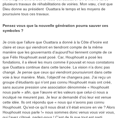
plusieurs travaux de réhabilitations de voiries. Mon vœu, c’est que
Dieu donne au président Ouattara le temps et les moyens de
poursuivre tous ces travaux.
Pensez vous que la nouvelle génération pourra sauver ces
symboles ?
Je crois que l’allure que Ouattara a donné à la Côte d’Ivoire est
claire et ceux qui viendront en tiendront compte de la même
manière que les gouvernants d’aujourd’hui tiennent compte de ce
que Félix Houphouët avait posé. Car, Houphouët a posé les
fondations, il a élevé les murs comme il pouvait et nous constatons
que Ouattara continue dans cette lancée. La vision n’a donc pas
changé. Je pense que ceux qui viendront poursuivront dans cette
voie à leur manière. Mais, l’objectif ne changera pas. J’ai reçu un
groupe d’étudiants qui n’ont pas connu Houphouët mais ont créé,
sans aucune pression une association dénommée « Houphouët
nous parle » afin, que l’œuvre et les valeurs que celui-ci nous a
inculqué ne meurent pas. Je leur ai demandé d’où leur est venue
cette idée. Ils ont répondu que « nous qui n’avons pas connu
Houphouët. Qu’est-ce qu’il nous dirait s’il était encore en vie ? Alors
Houphouët nous parle !» nous sommes donc venus vous voir vous,
qui l’avez côtoyé, parlez-nous ! C’est de là que tout est parti.