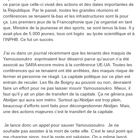
ce parce que celle-ci vivait des actions et des dates importantes de
la République. Par le passé, toutes les grandes réunions et
conférences se tenaient là-bas et les infrastructures sont là pour
ça. Les premiers jeux de la Francophonie que j’ai organisé en tant
que, Ministre de la jeunesse et des sports, se sont tenus là-bas. Il y
avait plus de 5 000 jeunes, tous ont logés au lycée scientifique et à
l’INPHB. Ce fut un succès.
J’ai vu dans un journal récemment que les tenants des maquis de
Yamoussoukro exprimaient leur désarroi parce qu’aucun n’a été
associé au SARA encore moins à la conférence UE-UA. Toutes les
conférences qui se tenaient ont été arrêtées, des maquis risque de
fermer et personne ne réagit. La capitale politique sur ce plan est
entrain de reculer. Les fils de Boigny au pouvoir ou non, devraient
faire un effort pour ne pas laisser mourir Yamoussoukro. Mieux, il
faut qu’il y ait un plan de transfert de la capitale. Ça ne gênera pas
Abidjan qui aura son métro. Surtout qu’Abidjan est trop plein,
beaucoup d’efforts sont faits pour décongestionner Abidjan. Mais,
une des actions majeures c’est le transfert de la capitale.
Je lance donc un appel pour sauver Yamoussoukro. Je ne
souhaite pas assister à la mort de cette ville. C’est le seul point qui
me chagrine sinon, tout le reste est salutaire. On a même lancé