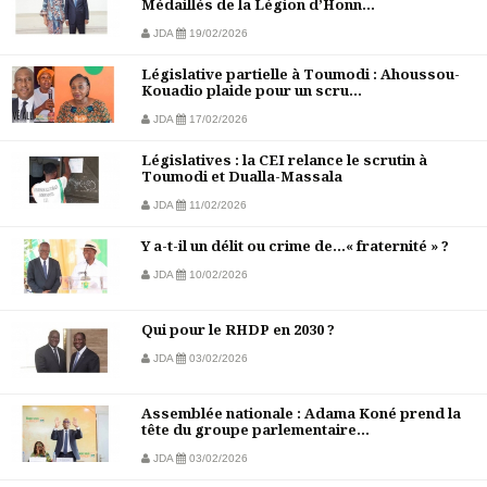
Médaillés de la Légion d’Honn...
JDA
19/02/2026
Législative partielle à Toumodi : Ahoussou-
Kouadio plaide pour un scru...
JDA
17/02/2026
Législatives : la CEI relance le scrutin à
Toumodi et Dualla-Massala
JDA
11/02/2026
Y a-t-il un délit ou crime de…« fraternité » ?
JDA
10/02/2026
Qui pour le RHDP en 2030 ?
JDA
03/02/2026
Assemblée nationale : Adama Koné prend la
tête du groupe parlementaire...
JDA
03/02/2026