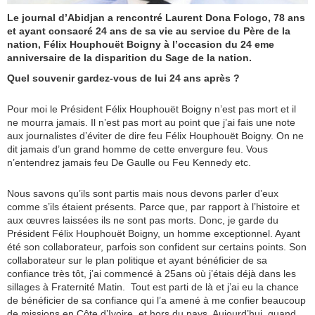
Le journal d’Abidjan a rencontré Laurent Dona Fologo, 78 ans
et ayant consacré 24 ans de sa vie au service du Père de la
nation, Félix Houphouët Boigny à l’occasion du 24 eme
anniversaire de la disparition du Sage de la nation.
Quel souvenir gardez-vous de lui 24 ans après ?
Pour moi le Président Félix Houphouët Boigny n’est pas mort et il
ne mourra jamais. Il n’est pas mort au point que j’ai fais une note
aux journalistes d’éviter de dire feu Félix Houphouët Boigny. On ne
dit jamais d’un grand homme de cette envergure feu. Vous
n’entendrez jamais feu De Gaulle ou Feu Kennedy etc.
Nous savons qu’ils sont partis mais nous devons parler d’eux
comme s’ils étaient présents. Parce que, par rapport à l’histoire et
aux œuvres laissées ils ne sont pas morts. Donc, je garde du
Président Félix Houphouët Boigny, un homme exceptionnel. Ayant
été son collaborateur, parfois son confident sur certains points. Son
collaborateur sur le plan politique et ayant bénéficier de sa
confiance très tôt, j’ai commencé à 25ans où j’étais déjà dans les
sillages à Fraternité Matin. Tout est parti de là et j’ai eu la chance
de bénéficier de sa confiance qui l’a amené à me confier beaucoup
de missions en Côte d’Ivoire et hors du pays. Aujourd’hui, quand