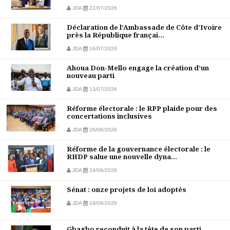
JDA
22/07/2026
Déclaration de l’Ambassade de Côte d’Ivoire
près la République françai...
JDA
16/07/2026
Ahoua Don-Mello engage la création d’un
nouveau parti
JDA
13/07/2026
Réforme électorale : le RPP plaide pour des
concertations inclusives
JDA
26/06/2026
Réforme de la gouvernance électorale : le
RHDP salue une nouvelle dyna...
JDA
24/06/2026
Sénat : onze projets de loi adoptés
JDA
19/06/2026
Gbagbo reconduit à la tête de son parti