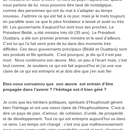
nous parlons de lui, nous pouvons être taxé de nostalgique,
comme des personnes qui ont du mal à s’adapter au temps
nouveau. J’admire ce qui est fait à ce jour, mais je le mets toujours
en parallèle avec ce que le père fondateur a laissé et avait vu très
tôt. Les gouvernants d’aujourd’hui sont tous ses proches. Le
Président Bédié, a été ministre très tôt (35 ans). Le Président
Ouattara, a été son premier premier ministre et le seul d’ailleurs.
C’est lui qui l’a fait venir près de lui dans des moments très
difficiles. Ces deux gouvernants principaux (Bédié et Ouattara) sont
ses produits et fils spirituels. C’est pourquoi, je dis qu’il n’est pas
mort. Nous continuons son œuvre. Moi, un peu à l’écart mais, c’est
tout comme. Je soutiens ce qui est fait aujourd’hui et j’ai une vue
claire de ce qui est entrepris et je dois dire que j’en suis fier.
Etes-vous convaincu que son œuvre est entrain d’être
propagée dans l’avenir ? l’héritage est-il bien géré ?
Je crois que les héritiers politiques, spirituels d’Houphouët gèrent
bien l’héritage et ont une vision claire de l’Houphouëtisme. C’est-à-
dire un pays de paix, d’amour, de cohésion, d’unité, de prospérité
et de développement. Tout ce qui est entrepris aujourd’hui va dans
ce sens. Les temps ont changé ; c’est vrai que malheureusement
nous avons connu cette crise regrettable avant et post- électorale