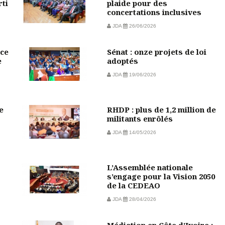
rti
plaide pour des
concertations inclusives
JDA
26/06/2026
ce
Sénat : onze projets de loi
e
adoptés
JDA
19/06/2026
e
RHDP : plus de 1,2 million de
militants enrôlés
JDA
14/05/2026
L’Assemblée nationale
s’engage pour la Vision 2050
de la CEDEAO
JDA
28/04/2026
Médiation en Côte d’Ivoire :