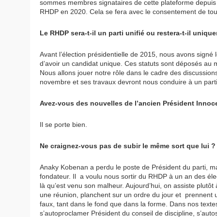
sommes membres signataires de cette plateforme depuis 200
RHDP en 2020. Cela se fera avec le consentement de tous
Le RHDP sera-t-il un parti unifié ou restera-t-il uniqu
Avant l’élection présidentielle de 2015, nous avons signé 
d’avoir un candidat unique. Ces statuts sont déposés au min
Nous allons jouer notre rôle dans le cadre des discussions
novembre et ses travaux devront nous conduire à un parti 
Avez-vous des nouvelles de l’ancien Président Inno
Il se porte bien.
Ne craignez-vous pas de subir le même sort que lui ?
Anaky Kobenan a perdu le poste de Président du parti, mais
fondateur. Il a voulu nous sortir du RHDP à un an des élec
là qu’est venu son malheur. Aujourd’hui, on assiste plu
une réunion, planchent sur un ordre du jour et prennent u
faux, tant dans le fond que dans la forme. Dans nos textes
s’autoproclamer Président du conseil de discipline, s’autosa