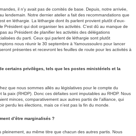
andes, il n’y avait pas de comités de base. Depuis, notre arrivée,
ur au lendemain. Notre dernier atelier a fait des recommandations que
 en léthargie. La léthargie dont ils parlent provient plutôt d’eux-
e Président qui doit organiser les activités. C’est dû au manque de
 pas au Président de planifier les activités des délégations
lisées du parti. Ceux qui parlent de léthargie sont plutôt
omptons nous réunir le 30 septembre à Yamoussoukro pour lancer
seront présentes et recevront les feuilles de route pour les activités à
 certains privilèges, tels que les postes ministériels et la
chez que nous sommes allés au législatives pour le compte du
 la paix (RHDP). Donc ces défaites sont imputables au RHDP. Nous
ient minces, comparativement aux autres partis de l’alliance, qui
oir perdu les élections, mais ce n’est pas la fin du monde.
ment d’être marginalisés ?
 pleinement, au même titre que chacun des autres partis. Nous