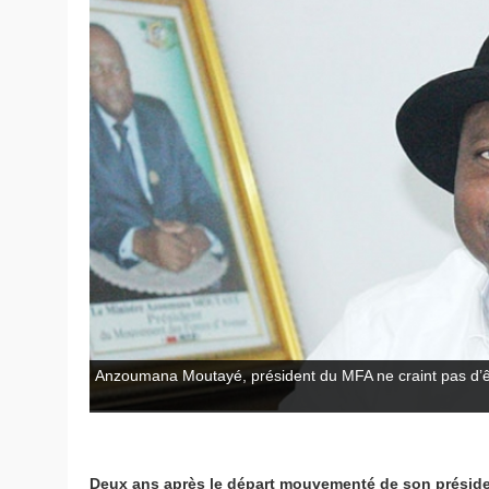
Anzoumana Moutayé, président du MFA ne craint pas d’
Deux ans après le départ mouvementé de son présid