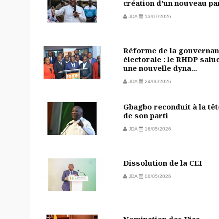
création d’un nouveau pa
JDA
13/07/2026
Réforme de la gouvernan
électorale : le RHDP salu
une nouvelle dyna...
JDA
24/06/2026
Gbagbo reconduit à la têt
de son parti
JDA
16/05/2026
Dissolution de la CEI
JDA
06/05/2026
Nomination des Vice-