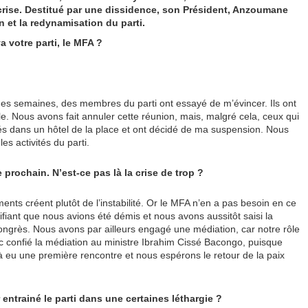
crise. Destitué par une dissidence, son Président, Anzoumane
n et la redynamisation du parti.
 votre parti, le MFA ?
es semaines, des membres du parti ont essayé de m’évincer. Ils ont
e. Nous avons fait annuler cette réunion, mais, malgré cela, ceux qui
uvés dans un hôtel de la place et ont décidé de ma suspension. Nous
s activités du parti.
rochain. N’est-ce pas là la crise de trop ?
ents créent plutôt de l’instabilité. Or le MFA n’en a pas besoin en ce
iant que nous avions été démis et nous avons aussitôt saisi la
 congrès. Nous avons par ailleurs engagé une médiation, car notre rôle
onc confié la médiation au ministre Ibrahim Cissé Bacongo, puisque
éjà eu une première rencontre et nous espérons le retour de la paix
ntrainé le parti dans une certaines léthargie ?