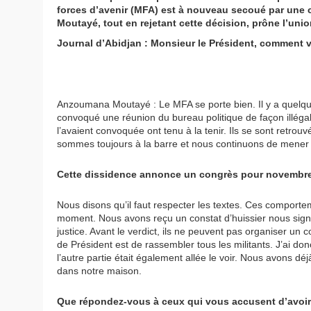
forces d’avenir (MFA) est à nouveau secoué par une 
Moutayé, tout en rejetant cette décision, prône l’unio
Journal d’Abidjan : Monsieur le Président, comment va
Anzoumana Moutayé : Le MFA se porte bien. Il y a quelqu
convoqué une réunion du bureau politique de façon illégal
l’avaient convoquée ont tenu à la tenir. Ils se sont retro
sommes toujours à la barre et nous continuons de mener le
Cette dissidence annonce un congrès pour novembre p
Nous disons qu’il faut respecter les textes. Ces comportem
moment. Nous avons reçu un constat d’huissier nous signif
justice. Avant le verdict, ils ne peuvent pas organiser un
de Président est de rassembler tous les militants. J’ai d
l’autre partie était également allée le voir. Nous avons d
dans notre maison.
Que répondez-vous à ceux qui vous accusent d’avoir e