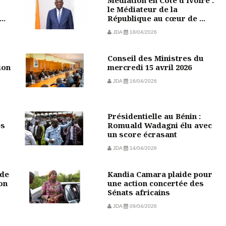
le Médiateur de la
..
République au cœur de ...
JDA
18/04/2026
Conseil des Ministres du
ion
mercredi 15 avril 2026
JDA
16/04/2026
Présidentielle au Bénin :
ps
Romuald Wadagni élu avec
un score écrasant
JDA
14/04/2026
 de
Kandia Camara plaide pour
on
une action concertée des
Sénats africains
JDA
09/04/2026