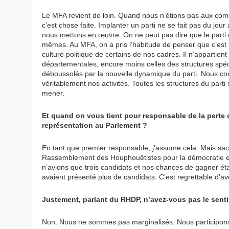
Le MFA revient de loin. Quand nous n’étions pas aux comm
c’est chose faite. Implanter un parti ne se fait pas du jo
nous mettons en œuvre. On ne peut pas dire que le parti est
mêmes. Au MFA, on a pris l’habitude de penser que c’est l
culture politique de certains de nos cadres. Il n’appartient
départementales, encore moins celles des structures spécia
déboussolés par la nouvelle dynamique du parti. Nous c
véritablement nos activités. Toutes les structures du parti 
mener.
Et quand on vous tient pour responsable de la perte de
représentation au Parlement ?
En tant que premier responsable, j’assume cela. Mais sa
Rassemblement des Houphouëtistes pour la démocratie et
n’avions que trois candidats et nos chances de gagner éta
avaient présenté plus de candidats. C’est regrettable d’av
Justement, parlant du RHDP, n’avez-vous pas le senti
Non. Nous ne sommes pas marginalisés. Nous participons