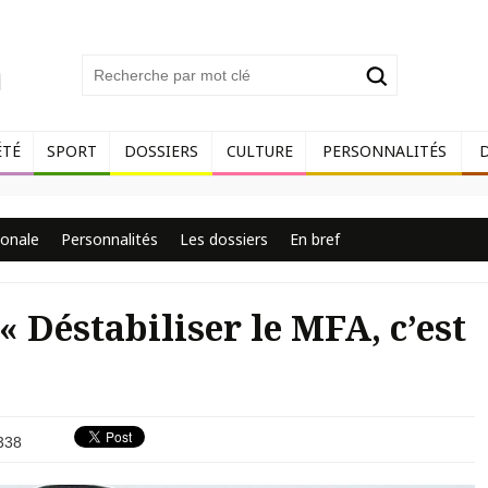
ÉTÉ
SPORT
DOSSIERS
CULTURE
PERSONNALITÉS
ionale
Personnalités
Les dossiers
En bref
Déstabiliser le MFA, c’est
338