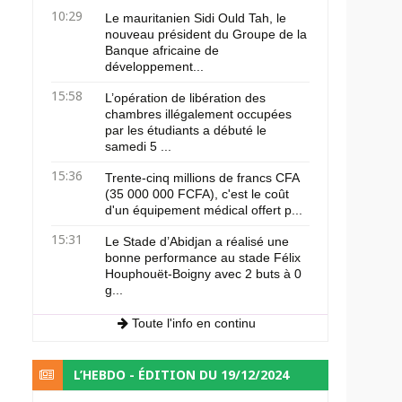
10:29
Le mauritanien Sidi Ould Tah, le
nouveau président du Groupe de la
Banque africaine de
développement...
15:58
L’opération de libération des
chambres illégalement occupées
par les étudiants a débuté le
samedi 5 ...
15:36
Trente-cinq millions de francs CFA
(35 000 000 FCFA), c'est le coût
d'un équipement médical offert p...
15:31
Le Stade d’Abidjan a réalisé une
bonne performance au stade Félix
Houphouët-Boigny avec 2 buts à 0
g...
Toute l'info en continu
L’HEBDO - ÉDITION DU 19/12/2024