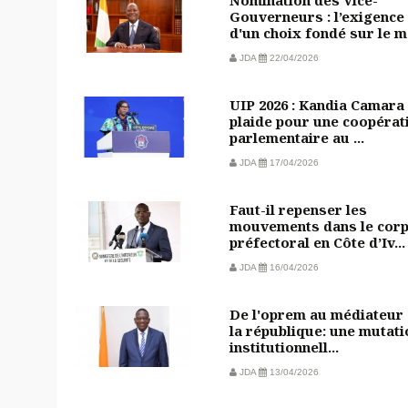
Gouverneurs : l’exigence
d'un choix fondé sur le m.
JDA
22/04/2026
UIP 2026 : Kandia Camara
plaide pour une coopérat
parlementaire au ...
JDA
17/04/2026
Faut-il repenser les
mouvements dans le cor
préfectoral en Côte d’Iv...
JDA
16/04/2026
De l'oprem au médiateur
la république: une mutati
institutionnell...
JDA
13/04/2026